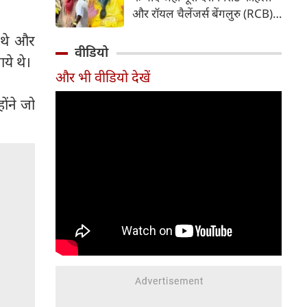
पड़ गया है। फाइनल मुकाबले के
और रॉयल चैलेंजर्स बेंगलुरु (RCB)
दौरान की गई एक हरकत की वजह से
की सफलता का जश्न मना रहा है, वहीं
उन पर न सिर्फ भारी जुर्माना लगाया
े थे और
विराट और अनुष्का शर्मा ने इस
वीडियो
गया है, बल्कि अगले सीजन के पहले
ये थे।
ऐतिहासिक उपलब्धि के बाद
मैच से भी बाहर कर दिया गया है।
और भी वीडियो देखें
आध्यात्मिक राह को चुना। ट्रॉफी
जीतने के कुछ ही समय बाद दोनों
ोंने जो
वृंदावन पहुंचे और संत प्रेमानंद
महाराज का आशीर्वाद लिया। सोशल
मीडिया पर सामने आए वीडियो और
तस्वीरों ने फैंस का ध्यान अपनी ओर
खींच लिया है।