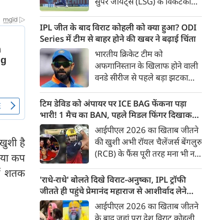
सुपर जायंट्स (LSG) के विकेटकीपर-
बल्लेबाज ऋषभ पंत को उनकी
पुरानी फ़्रैंचाइजी दिल्ली कैपिटल्स
IPL जीत के बाद विराट कोहली को क्या हुआ? ODI
(DC) को वापस भेजने और बदले में
Series में टीम से बाहर होने की खबर ने बढ़ाई चिंता
भारत के स्पिनर कुलदीप यादव को
भारतीय क्रिकेट टीम को
अपनी टीम में शामिल करने की तैयारी
अफगानिस्तान के खिलाफ होने वाली
पूरी हो गई है। ट्रेड के तहत रवींद्र
वनडे सीरीज से पहले बड़ा झटका
जाडेजा के बाद पंत दूसरे बड़े खिलाड़ी
लगा है। कुछ रिपोर्ट्स के मुताबिक
होंगे जिनकी सैलरी कम होगी।
स्टार बल्लेबाज विराट कोहली
टिम डेविड को अंपायर पर ICE BAG फेंकना पड़ा
हैमस्ट्रिंग चोट के चलते पूरी सीरीज से
भारी! 1 मैच का BAN, पहले मिडल फिंगर दिखाकर
बाहर हो गए हैं। यह सीरीज 13 जून
भी फंसे थे
आईपीएल 2026 का खिताब जीतने
से धर्मशाला में शुरू होने जा रही है,
खुशी है
की खुशी अभी रॉयल चैलेंजर्स बेंगलुरु
लेकिन उससे पहले कोहली की
(RCB) के फैंस पूरी तरह मना भी नहीं
शिया कप
अनुपस्थिति ने टीम मैनेजमेंट की
पाए थे कि टीम से जुड़ी एक बड़ी
चिंताएं बढ़ा दी हैं।
में शतक
खबर सामने आ गई। RCB के
'राधे-राधे' बोलते दिखे विराट-अनुष्का, IPL ट्रॉफी
विस्फोटक बल्लेबाज टिम डेविड
जीतते ही पहुंचे प्रेमानंद महाराज से आशीर्वाद लेने
(Tim David) को IPL Code of
[VIDEO]
आईपीएल 2026 का खिताब जीतने
Conduct का उल्लंघन करना भारी
के बाद जहां पूरा देश विराट कोहली