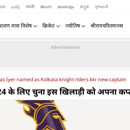
ish
தமிழ்
मराठी
తెలుగు
മലയാളം
ಕನ್ನಡ
ગુજરાતી
श्रावण मास विशेष
क्रिकेट
ज्योतिष
श्रीरामचरितमानस
as Iyer named as Kolkata knight riders kkr new captain
4 के लिए चुना इस खिलाड़ी को अपना कप्