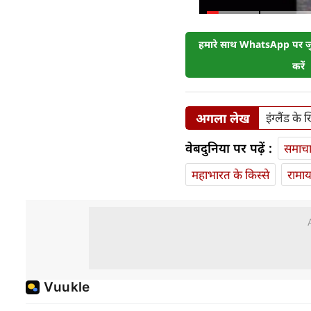
हमारे साथ WhatsApp पर जुड
करें
अगला लेख
इंग्लैंड क
वेबदुनिया पर पढ़ें :
समाच
महाभारत के किस्से
रामा