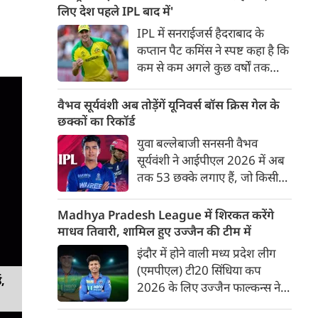
बाद अंतिम मैच वह जरूर जीती
लिए देश पहले IPL बाद में'
लेकिन तब तक उसकी किस्मत
IPL में सनराईजर्स हैदराबाद के
लखनऊ के हाथ लिखी गई थी।
कप्तान पैट कमिंस ने स्पष्ट कहा है कि
कम से कम अगले कुछ वर्षों तक
ऑस्ट्रेलियाई क्रिकेट उनकी पहली
प्राथमिकता होगी। यह बयान उस चर्चा
वैभव सूर्यवंशी अब तोड़ेंगें यूनिवर्स बॉस क्रिस गेल के
के बीच आया है, जिसमें कहा जा रहा
छक्कों का रिकॉर्ड
है कि ऑस्ट्रेलिया के कुछ बड़े खिलाड़ी
युवा बल्लेबाजी सनसनी वैभव
IPL से आगे बढ़कर अन्य फ्रेंचाइजी
सूर्यवंशी ने आईपीएल 2026 में अब
क्रिकेट खेलने के लिए राष्ट्रीय टीम से
तक 53 छक्के लगाए हैं, जो किसी
दूरी बना सकते हैं।
भी बल्लेबाज़ द्वारा किसी भी टी 20
टूर्नामेंट में दूसरे सबसे ज़्यादा हैं। सबसे
Madhya Pradesh League में शिरकत करेंगे
ज़्यादा 59 छक्के क्रिस गेल ने
माधव तिवारी, शामिल हुए उज्जैन की टीम में
आईपीएल 2012 में लगाए थे।
इंदौर में होने वाली मध्य प्रदेश लीग
सूर्यवंशी की नज़रें अब गेल के रिकॉर्ड
(एमपीएल) टी20 सिंधिया कप
पर होंगी।
ड,
2026 के लिए उज्जैन फाल्कन्स ने
अपनी टीम की घोषणा कर दी है,