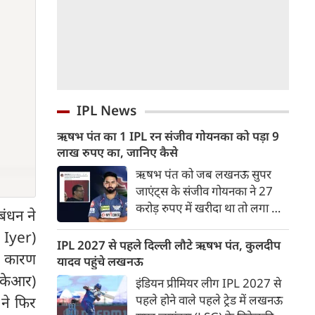
IPL News
ऋषभ पंत का 1 IPL रन संजीव गोयनका को पड़ा 9
लाख रुपए का, जानिए कैसे
ऋषभ पंत को जब लखनऊ सुपर
जाएंट्स के संजीव गोयनका ने 27
करोड़ रुपए में खरीदा था तो लगा था
बंधन ने
वह लखनऊ को नई ऊचाइंयों तक
 Iyer)
पहुंचाएंग लेकिन उनका खुदका बल्ला
IPL 2027 से पहले दिल्ली लौटे ऋषभ पंत, कुलदीप
े कारण
इतना शांत रहा कि लखनऊ गहराई में
यादव पहुंचे लखनऊ
पहुंच गई।
ेकेआर)
इंडियन प्रीमियर लीग IPL 2027 से
पहले होने वाले पहले ट्रेड में लखनऊ
 ने फिर