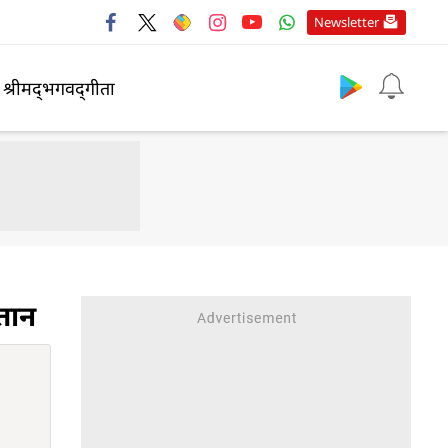
Newsletter
श्रीमद्‍भगवद्‍गीता
तान