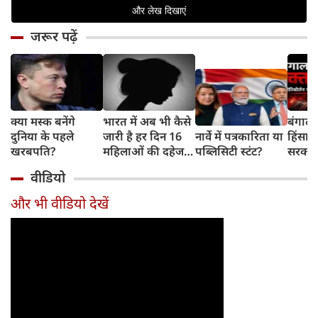
जरूर पढ़ें
क्या मस्क बनेंगे
भारत में अब भी कैसे
बंगाल 
दुनिया के पहले
जारी है हर दिन 16
नार्वे में पत्रकारिता या
हिंसा 
खरबपति?
महिलाओं की दहेज
पब्लिसिटी स्टंट?
सरकार 
हत्या?
चुनौती
वीडियो
और भी वीडियो देखें