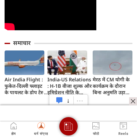
समाचार
Air India Flight :
India-US Relations
मेरठ में CM योगी के
फुकेत-दिल्ली फ्लाइट
: H-1B वीजा शुल्क और
कार्यक्रम के दौरान
के पायलट के डोप टेस्ट
इमिग्रेशन नीति के
बिना अनुमति उड़ाया
पर एयर इंडिया ने कहा-
अलावा PM मोदी ने
ड्रोन, पुलिस ने युवक
रिपोर्ट नहीं मिली,
अमेरिकी उपराष्ट्रपति
को किया गिरफ्तार
टिप्पणी की स्थिति में
जेडी वेंस किन मुद्दों पर
नहीं
की चर्चा
होम
धर्म संग्रह
फोटो
Reels