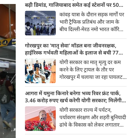
किया। रक्षा मंत्रालय के मुताबिक, यह
बढ़ी डिमांड, गाजियाबाद समेत कई स्टेशनों पर 50%
परीक्षण स्ट्रैटेजिक फोर्सेज कमांड
तक बढ़ी यात्रियों की संख्या
कांवड़ यात्रा के दौरान सड़क मार्गों पर
(SFC) और रक्षा अनुसंधान एवं
भारी ट्रैफिक प्रतिबंध और जाम के
विकास संगठन (DRDO) की ओर से
बीच दिल्ली-मेरठ नमो भारत कॉरिडोर
किया गया।
लाखों यात्रियों के लिए सबसे भरोसेमंद
परिवहन विकल्प बनकर उभरा है।
गोरखपुर का 'मातृ सेवा' मॉडल बना जीवनरक्षक,
तेज़, समयबद्ध और आरामदायक
हाईरिस्क गर्भवती महिलाओं के इलाज से बची 77
सफर के चलते कॉरिडोर के कई
जिंदगियां
योगी सरकार का मातृ मृत्यु दर कम
स्टेशनों पर यात्रियों की संख्या में 40
करने के लिए ट्रायल के तौर पर
से 50 प्रतिशत तक बढ़ गई है।
गोरखपुर में चलाया जा रहा पायलट
प्रोजेक्ट पूरे प्रदेश के लिए नजीर
बनकर उभरा है। मुख्यमंत्री योगी
आगरा में यमुना किनारे बनेगा भव्य रिवर फ्रंट पार्क,
आदित्यनाथ के निर्देश पर पायलट
3.46 करोड़ रुपए खर्च करेगी योगी सरकार; मिलेंगी ये
प्रोजेक्ट ‘मातृ सेवा’ का लक्ष्य हाई
खास सुविधाएं
योगी सरकार राज्य में पर्यटन,
रिस्क गर्भवती केसों को तुरंत बड़े
पर्यावरण संरक्षण और शहरी बुनियादी
अस्पतालों में रेफर कर बचाना है।
ढांचे के विकास को लेकर लगातार
ऐतिहासिक कदम उठा रही है। इसी