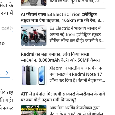
कभी जिसकी तूती बोलती थी, उस
गैरकानूनी जानकारी हटाने की
सेवा के
पूर्व सांसद और माफिया अतीक
समयसीमा 36 घंटे से घटाकर 3 घंटे
रूप में
अहमद के कुनबे पर कानून और
AI फीचर्स वाला E3 Electric Trion इलेक्ट्रिक
कर दी गई है।
किस्मत की दोहरी मार पड़ रही है।
स्कूटर मचा देगा तहलका, 165km तक की रेंज, 8
जिस झांसी जिले में अप्रैल 2023 में
साल की बैटरी वारंटी, कीमत जानेंगे तो हो जाएंगे
E3 Electric ने भारतीय बाजार में
अतीक के एनकाउंटर में मारे गए बेटे
हैरान
अपनी नई Trion इलेक्ट्रिक स्कूटर
असद की सांसें थमी थीं, उसी झांसी में
सीरीज लॉन्च कर दी है। कंपनी ने इसे
अब उसके छोटे बेटे अबान की भीषण
तीन वेरिएंट C1, C1x और C2 में
सड़क दुर्घटना में जान चली गई है।
पेश किया है। Trion की शुरुआती
Redmi का बड़ा धमाका, लांच किया सस्ता
कीमत 99,999 रुपए (एक्स-शोरूम,
स्मार्टफोन, 8,000mAh बैटरी और 50MP कैमरा
बेंगलुरु) रखी गई है। फिलहाल इसकी
Xiaomi ने भारतीय बाजार में अपना
बुकिंग बेंगलुरु के ग्राहकों के लिए
नया स्मार्टफोन Redmi Note 17
कंपनी की आधिकारिक वेबसाइट के
लॉन्च कर दिया है। कंपनी ने इस फोन
जरिए शुरू की गई है। आने वाले समय
को TrueColour AMOLED
में इसे दूसरे शहरों में भी उपलब्ध
 राष्ट्र
डिस्प्ले, 8,000mAh की बड़ी बैटरी
ATF में इथेनॉल मिलाएगी सरकार! केजरीवाल के दावे
कराया जाएगा।
और Qualcomm Snapdragon
 की गई।
पर क्या बोले उड्डयन मंत्री किंजरापु?
चिपसेट के साथ पेश किया है। फोन में
 से सफर
आप नेता अरविंद केजरीवाल द्वारा
50MP का मेन कैमरा दिया गया है।
पेट्रोल के बाद एटीएफ में भी इथेनॉल