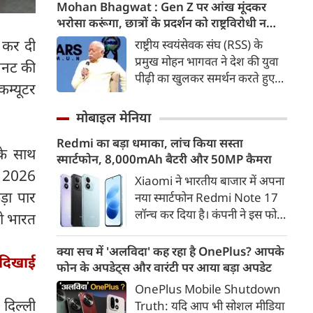
कड़ी में अब ताजनगरी में यमुना नदी
Mohan Bhagwat : Gen Z पर आंख मूंदकर
के किनारों को खूबसूरत, प्रदूषण मुक्त
भरोसा करूंगा, छात्रों के प्रदर्शन को राष्ट्रविरोधी न
और उपयोगी बनाने की बड़ी तैयारी
बताएं, RSS प्रमुख मोहन भागवत का बड़ा बयान, चीन
ट कर दी
राष्ट्रीय स्वयंसेवक संघ (RSS) के
शुरू हो गई है। आगरा के झलकारी
और पाकिस्तान को लेकर क्या कहा
प्रमुख मोहन भागवत ने देश की युवा
मिनट की
बाई चौराहे से लेकर वेदांत मंदिर के
पीढ़ी का खुलकर समर्थन करते हुए
कम्यूटर
पास यमुना किनारे (यमुना बैंक साइड)
कहा कि वह Gen Z पर आंख
एक नए और भव्य पार्क का विकास
मूंदकर भरोसा करेंगे। उन्होंने कहा कि
मोबाइल मेनिया
किया जा रहा है।
विरोध-प्रदर्शन में शामिल होने वाले
Redmi का बड़ा धमाका, लांच किया सस्ता
छात्रों को राष्ट्रविरोधी नहीं कहा जाना
के साथ
स्मार्टफोन, 8,000mAh बैटरी और 50MP कैमरा
चाहिए। युवाओं की बात को दबाने के
्च 2026
बजाय उनके साथ संवाद के जरिए
Xiaomi ने भारतीय बाजार में अपना
़ा पार
उनकी चिंताओं को समझने की
नया स्मार्टफोन Redmi Note 17
जरूरत है।
लॉन्च कर दिया है। कंपनी ने इस फोन
मो भारत
को TrueColour AMOLED
डिस्प्ले, 8,000mAh की बड़ी बैटरी
क्या सच में 'अलविदा' कह रहा है OnePlus? आपके
 दिखाई
और Qualcomm Snapdragon
फोन के अपडेट्स और वारंटी पर आया बड़ा अपडेट
चिपसेट के साथ पेश किया है। फोन में
OnePlus Mobile Shutdown
50MP का मेन कैमरा दिया गया है।
दिल्ली
Truth: यदि आप भी सोशल मीडिया