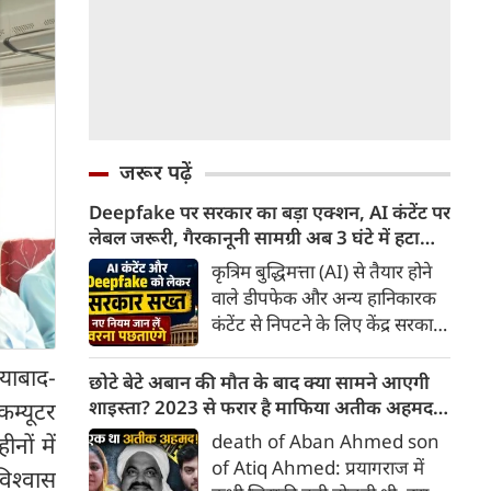
जरूर पढ़ें
Deepfake पर सरकार का बड़ा एक्शन, AI कंटेंट पर
लेबल जरूरी, गैरकानूनी सामग्री अब 3 घंटे में हटानी
होगी, नए नियम जान लें वरना पछताएंगे
कृत्रिम बुद्धिमत्ता (AI) से तैयार होने
वाले डीपफेक और अन्य हानिकारक
कंटेंट से निपटने के लिए केंद्र सरकार
ने नियामक व्यवस्था को और सख्त
याबाद-
किया है। सरकार ने AI से तैयार कंटेंट
छोटे बेटे अबान की मौत के बाद क्या सामने आएगी
पर स्पष्ट लेबल और पहचान योग्य
शाइस्ता? 2023 से फरार है माफिया अतीक अहमद
म्यूटर
मेटाडेटा उपलब्ध कराना अनिवार्य
की पत्नी
death of Aban Ahmed son
नों में
किया है। साथ ही, सरकारी या
of Atiq Ahmed: प्रयागराज में
विश्वास
न्यायालय के आदेश के आधार पर