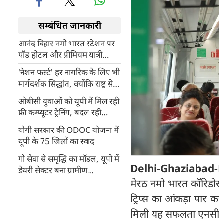
सम्बंधित जानकारी
आनंद विहार नमो भारत स्टेशन पर
पॉड होटल और प्रीमियम यात्री
सुविधाओं को विकसित करेगा
'नेशन फर्स्ट' हर नागरिक के लिए भी
एनसीआरटीसी
मार्गदर्शक सिद्धांत, क्योंकि राष्ट्र से
बढ़कर कुछ नहीं : योगी आदित्यनाथ
ओबीसी युवाओं को यूपी में मिल रही
फ्री कम्प्यूटर ट्रेनिंग, बदल रही
जिंदगी
योगी सरकार की ODOC योजना में
यूपी के 75 जिलों का स्वाद
गो सेवा से समृद्धि का मॉडल, यूपी में
Delhi-Ghaziabad
डेयरी सेक्टर बना ग्रामीण
अर्थव्यवस्था का मजबूत आधार
मेरठ नमो भारत कॉरिडो
ट्रिप्स का आंकड़ा पार 
मिली यह सफलता एनसीआर 