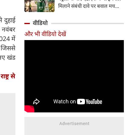
इसके अलावा Redmi Note 17 में
मिलाने संबंधी दावे पर बवाल मच
Corning Gorilla Glass 7i
गया। मोदी सरकार में मंत्री राम मोहन
प्रोटेक्शन, IP65 रेटिंग और मजबूत
 दुहाई
नायडू किंजरापु ने इसका खंडन करते
वीडियो
चेसिस जैसे फीचर्स मिलते हैं।
हुए कहा कि सरकार की एटीएफ में
े नवंबर
और भी वीडियो देखें
इथेनॉल मिलाने की कोई योजना नहीं
024 में
है।
 जिससे
नए खंड
्ट्र से