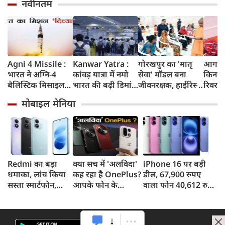
नवीनतम
Agni 4 Missile :
Kanwar Yatra :
गोरखपुर का 'मातृ
आगरा म
भारत ने अग्नि-4
कांवड़ यात्रा में नमो
सेवा' मॉडल बना
किनारे
बैलिस्टिक मिसाइल
भारत की बढ़ी डिमांड,
जीवनरक्षक, हाईरिस्क
रिवर फ्
का सफल परीक्षण
गाजियाबाद समेत
गर्भवती महिलाओं के
करोड़ 
मोबाइल मेनिया
किया, 4,000 KM
कई स्टेशनों पर 50%
इलाज से बची 77
करेगी 
तक मारक क्षमता
तक बढ़ी यात्रियों की
जिंदगियां
मिलेंग
संख्या
सुविधा
Redmi का बड़ा
क्या सच में 'अलविदा'
iPhone 16 पर बड़ी
धमाका, लांच किया
कह रहा है OnePlus?
डील, 67,900 रुपए
सस्ता स्मार्टफोन,
आपके फोन के
वाला फोन 40,612 रुपए
8,000mAh बैटरी
अपडेट्स और वारंटी पर
में खरीदने का मौका, ऐसे
और 50MP कैमरा
आया बड़ा अपडेट
मिलेगा डिस्काउंट