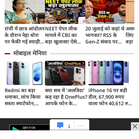
रांची में छात्र आंदोलन
NEET पेपर लीक
20 जुलाई को कहां थे
असम बा
के दौरान नेहा बोरा
मामले में CBI का
भागवत? RSS के
लिए हे
पर फेंकी गई स्याही,
बड़ा खुलासा! ऐसे
Gen-Z संवाद पर
बड़ा ऐ
बोलीं- आंसू गैस और
चुराए गए थे सवाल,
CJP प्रमुख दीपके का
सरकार 
मोबाइल मेनिया
पेलेट से नहीं डरे, इससे
हैरान करने वाला
हमला, बोले- अब
रुपए 
भी नहीं डरेंगे
तरीका आया सामने
बहुत देर हो गई!
Redmi का बड़ा
क्या सच में 'अलविदा'
iPhone 16 पर बड़ी
धमाका, लांच किया
कह रहा है OnePlus?
डील, 67,900 रुपए
सस्ता स्मार्टफोन,
आपके फोन के
वाला फोन 40,612 रुपए
8,000mAh बैटरी
अपडेट्स और वारंटी पर
में खरीदने का मौका, ऐसे
और 50MP कैमरा
आया बड़ा अपडेट
मिलेगा डिस्काउंट