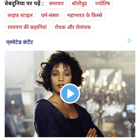
वेबदुनिया पर पढ़ें :
समाचार
बॉलीवुड
ज्योतिष
लाइफ स्‍टाइल
धर्म-संसार
महाभारत के किस्से
रामायण की कहानियां
रोचक और रोमांचक