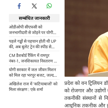
सम्बंधित जानकारी
ओडीओपी सीएफसी को
जनभागीदारी से जोड़ने पर योगी
सरकार का जोर
पहले गड्ढों से पहचान होती थी UP
की, अब बुलेट ट्रेन की स्पीड से
बढ़ेगा प्रदेश, CII Annual
CM डैशबोर्ड रैंकिंग में रामपुर
Business Summit 2026 में
नंबर-1, जनशिकायत निस्तारण और
CM योगी
फीडबैक में पूरे यूपी में अव्वल
योगी सरकार में जल जीवन मिशन
को मिल रहा भरपूर बजट, जल्द
पूरा होगा लक्ष्य
प्रदेश को वन ट्रिलियन ड
अखिलेश राज में 'कटियाबाजों' को
मिला संरक्षण : एके शर्मा
को रोजगार और उद्योगों स
तकनीकी संस्थानों से नि
आधुनिक तकनीक और इंडस्