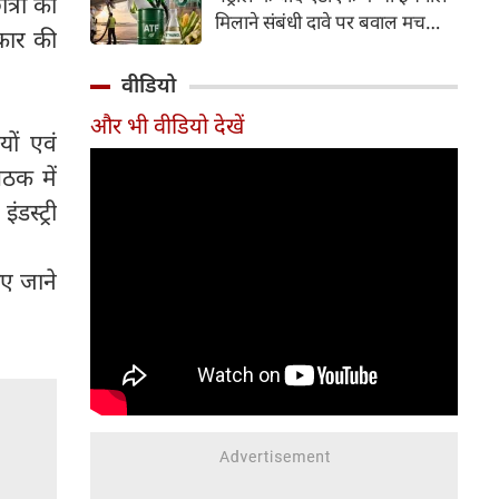
्रों को
इसके अलावा Redmi Note 17 में
मिलाने संबंधी दावे पर बवाल मच
Corning Gorilla Glass 7i
रकार की
गया। मोदी सरकार में मंत्री राम मोहन
प्रोटेक्शन, IP65 रेटिंग और मजबूत
नायडू किंजरापु ने इसका खंडन करते
वीडियो
चेसिस जैसे फीचर्स मिलते हैं।
हुए कहा कि सरकार की एटीएफ में
और भी वीडियो देखें
इथेनॉल मिलाने की कोई योजना नहीं
यों एवं
है।
ठक में
डस्ट्री
ाए जाने