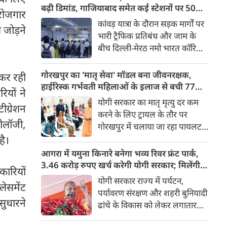
किया। रक्षा मंत्रालय के मुताबिक, यह
बढ़ी डिमांड, गाजियाबाद समेत कई स्टेशनों पर 50%
 रोजगार
परीक्षण स्ट्रैटेजिक फोर्सेज कमांड
तक बढ़ी यात्रियों की संख्या
कांवड़ यात्रा के दौरान सड़क मार्गों पर
 जोड़ने
(SFC) और रक्षा अनुसंधान एवं
भारी ट्रैफिक प्रतिबंध और जाम के
विकास संगठन (DRDO) की ओर से
बीच दिल्ली-मेरठ नमो भारत कॉरिडोर
किया गया।
लाखों यात्रियों के लिए सबसे भरोसेमंद
परिवहन विकल्प बनकर उभरा है।
गोरखपुर का 'मातृ सेवा' मॉडल बना जीवनरक्षक,
कर रही
तेज़, समयबद्ध और आरामदायक
हाईरिस्क गर्भवती महिलाओं के इलाज से बची 77
ियों ने
सफर के चलते कॉरिडोर के कई
जिंदगियां
योगी सरकार का मातृ मृत्यु दर कम
ीग्रेशन
स्टेशनों पर यात्रियों की संख्या में 40
करने के लिए ट्रायल के तौर पर
से 50 प्रतिशत तक बढ़ गई है।
नोलॉजी,
गोरखपुर में चलाया जा रहा पायलट
प्रोजेक्ट पूरे प्रदेश के लिए नजीर
है।
बनकर उभरा है। मुख्यमंत्री योगी
आगरा में यमुना किनारे बनेगा भव्य रिवर फ्रंट पार्क,
आदित्यनाथ के निर्देश पर पायलट
3.46 करोड़ रुपए खर्च करेगी योगी सरकार; मिलेंगी ये
ारियों
प्रोजेक्ट ‘मातृ सेवा’ का लक्ष्य हाई
खास सुविधाएं
योगी सरकार राज्य में पर्यटन,
लेसमेंट
रिस्क गर्भवती केसों को तुरंत बड़े
पर्यावरण संरक्षण और शहरी बुनियादी
अस्पतालों में रेफर कर बचाना है।
सुधारने
ढांचे के विकास को लेकर लगातार
ऐतिहासिक कदम उठा रही है। इसी