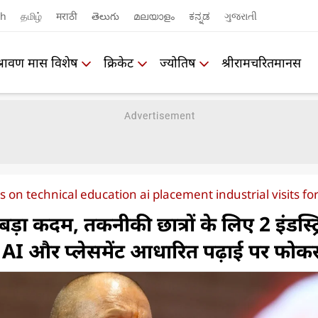
sh
தமிழ்
मराठी
తెలుగు
മലയാളം
ಕನ್ನಡ
ગુજરાતી
श्रावण मास विशेष
क्रिकेट
ज्योतिष
श्रीरामचरितमानस
on technical education ai placement industrial visits fo
ड़ा कदम, तकनीकी छात्रों के लिए 2 इंडस्ट्
, AI और प्लेसमेंट आधारित पढ़ाई पर फो