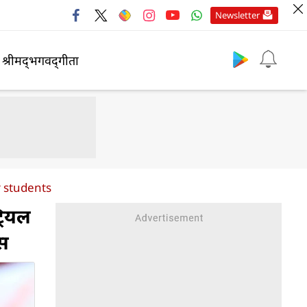
Newsletter
श्रीमद्‍भगवद्‍गीता
r students
रियल
कस