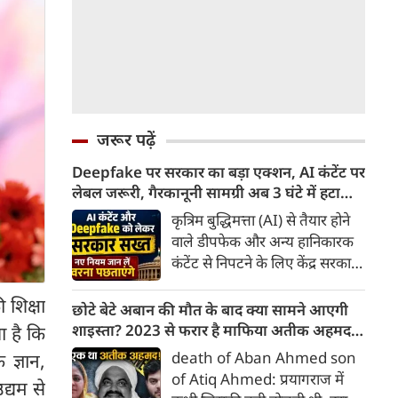
जरूर पढ़ें
Deepfake पर सरकार का बड़ा एक्शन, AI कंटेंट पर
लेबल जरूरी, गैरकानूनी सामग्री अब 3 घंटे में हटानी
होगी, नए नियम जान लें वरना पछताएंगे
कृत्रिम बुद्धिमत्ता (AI) से तैयार होने
वाले डीपफेक और अन्य हानिकारक
कंटेंट से निपटने के लिए केंद्र सरकार
ने नियामक व्यवस्था को और सख्त
 शिक्षा
किया है। सरकार ने AI से तैयार कंटेंट
छोटे बेटे अबान की मौत के बाद क्या सामने आएगी
पर स्पष्ट लेबल और पहचान योग्य
शाइस्ता? 2023 से फरार है माफिया अतीक अहमद
ा है कि
मेटाडेटा उपलब्ध कराना अनिवार्य
की पत्नी
death of Aban Ahmed son
 ज्ञान,
किया है। साथ ही, सरकारी या
of Atiq Ahmed: प्रयागराज में
्यम से
न्यायालय के आदेश के आधार पर