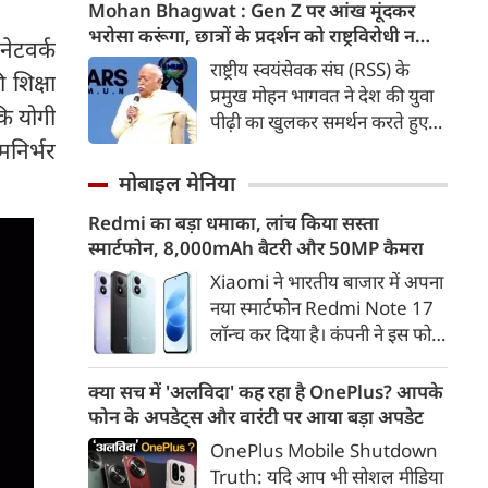
कड़ी में अब ताजनगरी में यमुना नदी
Mohan Bhagwat : Gen Z पर आंख मूंदकर
के किनारों को खूबसूरत, प्रदूषण मुक्त
भरोसा करूंगा, छात्रों के प्रदर्शन को राष्ट्रविरोधी न
नेटवर्क
और उपयोगी बनाने की बड़ी तैयारी
बताएं, RSS प्रमुख मोहन भागवत का बड़ा बयान, चीन
राष्ट्रीय स्वयंसेवक संघ (RSS) के
शिक्षा
शुरू हो गई है। आगरा के झलकारी
और पाकिस्तान को लेकर क्या कहा
प्रमुख मोहन भागवत ने देश की युवा
बाई चौराहे से लेकर वेदांत मंदिर के
कि योगी
पीढ़ी का खुलकर समर्थन करते हुए
पास यमुना किनारे (यमुना बैंक साइड)
कहा कि वह Gen Z पर आंख
निर्भर
एक नए और भव्य पार्क का विकास
मूंदकर भरोसा करेंगे। उन्होंने कहा कि
मोबाइल मेनिया
किया जा रहा है।
विरोध-प्रदर्शन में शामिल होने वाले
Redmi का बड़ा धमाका, लांच किया सस्ता
छात्रों को राष्ट्रविरोधी नहीं कहा जाना
स्मार्टफोन, 8,000mAh बैटरी और 50MP कैमरा
चाहिए। युवाओं की बात को दबाने के
बजाय उनके साथ संवाद के जरिए
Xiaomi ने भारतीय बाजार में अपना
उनकी चिंताओं को समझने की
नया स्मार्टफोन Redmi Note 17
जरूरत है।
लॉन्च कर दिया है। कंपनी ने इस फोन
को TrueColour AMOLED
डिस्प्ले, 8,000mAh की बड़ी बैटरी
क्या सच में 'अलविदा' कह रहा है OnePlus? आपके
और Qualcomm Snapdragon
फोन के अपडेट्स और वारंटी पर आया बड़ा अपडेट
चिपसेट के साथ पेश किया है। फोन में
OnePlus Mobile Shutdown
50MP का मेन कैमरा दिया गया है।
Truth: यदि आप भी सोशल मीडिया