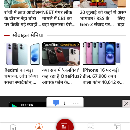
रांची में छात्र आंदोलन
NEET पेपर लीक
20 जुलाई को कहां थे
असम बा
के दौरान नेहा बोरा
मामले में CBI का
भागवत? RSS के
लिए हे
पर फेंकी गई स्याही,
बड़ा खुलासा! ऐसे
Gen-Z संवाद पर
बड़ा ऐ
बोलीं- आंसू गैस और
चुराए गए थे सवाल,
CJP प्रमुख दीपके का
सरकार 
मोबाइल मेनिया
पेलेट से नहीं डरे, इससे
हैरान करने वाला
हमला, बोले- अब
रुपए 
भी नहीं डरेंगे
तरीका आया सामने
बहुत देर हो गई!
Redmi का बड़ा
क्या सच में 'अलविदा'
iPhone 16 पर बड़ी
धमाका, लांच किया
कह रहा है OnePlus?
डील, 67,900 रुपए
सस्ता स्मार्टफोन,
आपके फोन के
वाला फोन 40,612 रुपए
8,000mAh बैटरी
अपडेट्स और वारंटी पर
में खरीदने का मौका, ऐसे
और 50MP कैमरा
आया बड़ा अपडेट
मिलेगा डिस्काउंट