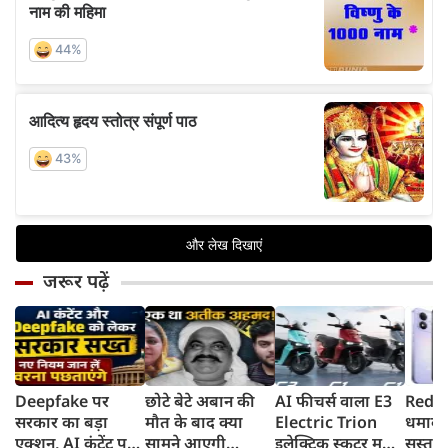
जरूर पढ़ें
Deepfake पर
छोटे बेटे अबान की
AI फीचर्स वाला E3
Redmi
सरकार का बड़ा
मौत के बाद क्या
Electric Trion
धमाका
एक्शन, AI कंटेंट पर
सामने आएगी
इलेक्ट्रिक स्कूटर मचा
सस्ता स