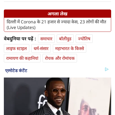
अगला लेख
दिल्ली में Corona के 21 हजार से ज्यादा केस, 23 लोगों की मौत
(Live Updates)
वेबदुनिया पर पढ़ें :
समाचार
बॉलीवुड
ज्योतिष
लाइफ स्‍टाइल
धर्म-संसार
महाभारत के किस्से
रामायण की कहानियां
रोचक और रोमांचक