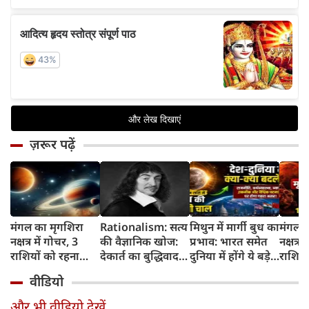
ज़रूर पढ़ें
मंगल का मृगशिरा
Rationalism: सत्य
मिथुन में मार्गी बुध का
मंगल क
नक्षत्र में गोचर, 3
की वैज्ञानिक खोज:
प्रभाव: भारत समेत
नक्षत्र म
राशियों को रहना
देकार्त का बुद्धिवाद
दुनिया में होंगे ये बड़े
राशियो
होगा 12 अगस्त तक
और आधुनिक दर्शन
बदलाव
चमकेग
वीडियो
सावधान
का जन्म
किसे र
सावधा
और भी वीडियो देखें