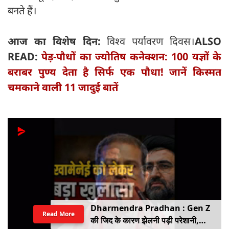
बनते हैं।
आज का विशेष दिन:
विश्व पर्यावरण दिवस।
ALSO
READ:
पेड़-पौधों का ज्योतिष कनेक्शन: 100 यज्ञों के
बराबर पुण्य देता है सिर्फ एक पौधा! जानें किस्मत
चमकाने वाली 11 जादुई बातें
Dharmendra Pradhan : Gen Z
Read More
की जिद के कारण झेलनी पड़ी परेशानी,