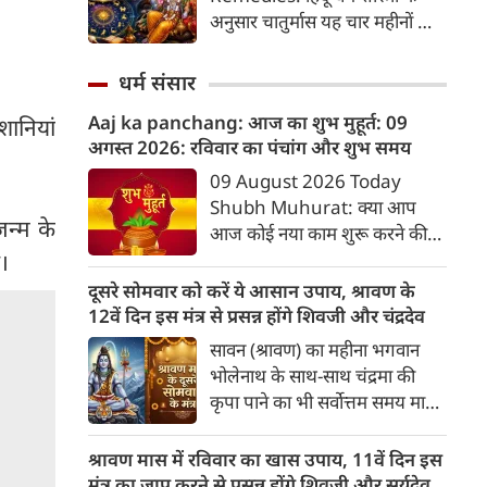
2026 की तारीख...
अनुसार चातुर्मास यह चार महीनों का
पवित्र काल भगवान विष्णु के योगनिद्रा
में जाने से प्रारंभ होकर देवउठनी
धर्म संसार
एकादशी पर समाप्त होता है। यदि
Aaj ka panchang: आज का शुभ मुहूर्त: 09
शानियां
आप अपनी राशि के अनुसार चातुर्मास
अगस्‍त 2026: रविवार का पंचांग और शुभ समय
में कुछ विशेष उपाय करते हैं, तो
जीवन में आ रही और घर में सुख-
09 August 2026 Today
समृद्धि का वास होता है। यहां जानें
Shubh Muhurat: क्या आप
जन्म के
12 राशियों के लिए चातुर्मास के
आज कोई नया काम शुरू करने की
अचूक उपाय...
सोच रहे हैं? या कोई महत्वपूर्ण निर्णय
ै।
लेने वाले हैं? ज्योतिष और पंचांग के
दूसरे सोमवार को करें ये आसान उपाय, श्रावण के
अनुसार, किसी भी शुभ कार्य को सही
12वें दिन इस मंत्र से प्रसन्न होंगे शिवजी और चंद्रदेव
मुहूर्त में करने से सफलता की
सावन (श्रावण) का महीना भगवान
संभावना बढ़ जाती है। 'वेबदुनिया'
भोलेनाथ के साथ-साथ चंद्रमा की
आपके लिए लेकर आया है 09
कृपा पाने का भी सर्वोत्तम समय माना
अगस्‍त, 2026 का विशेष पंचांग और
गया है। सावन के दूसरे सोमवार और
शुभ-अशुभ मुहूर्त।
12वें दिन का यह विशेष संयोग
श्रावण मास में रविवार का खास उपाय, 11वें दिन इस
आपके जीवन से मानसिक तनाव,
मंत्र का जाप करने से प्रसन्न होंगे शिवजी और सूर्यदेव