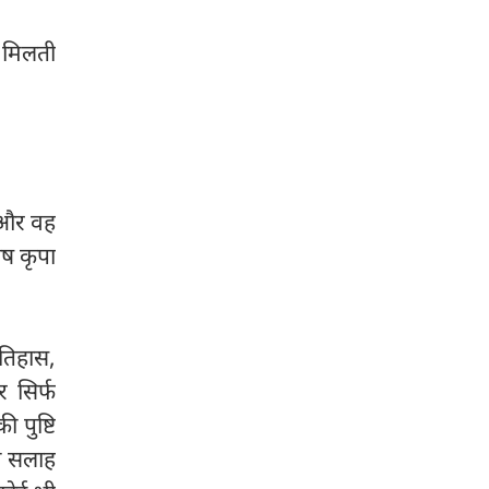
जब त्रयोदशी तिथि सोमवार को पड़ती
है, तो इसे 'सोम प्रदोष' कहा जाता है।
ि मिलती
श्रावण सोमवार और प्रदोष का यह
पावन मिलन शिव भक्तों के लिए
भगवान भोलेनाथ की विशेष कृपा पाने
का सबसे उत्तम अवसर है।
है और वह
ेष कृपा
इतिहास,
र सिर्फ
 पुष्टि
की सलाह