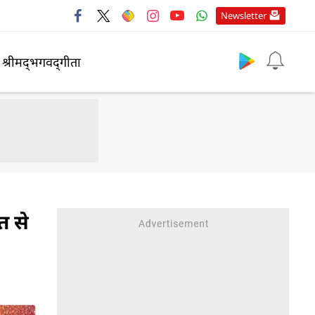
Newsletter
श्रीमद्‍भगवद्‍गीता
त से