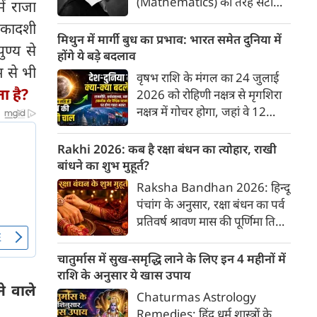
(Mathematics) की तरह सटीक,
ें राजा
अकाट्य और संदेह से परे बनाया
 एकादशी
जाए। वे एक ऐसा सार्वभौमिक सत्य
मिथुन में मार्गी बुध का प्रभाव: भारत समेत दुनिया में
ुण्य से
खोजना चाहते थे, जिस पर कोई भी
होंगे ये बड़े बदलाव
प्रश्नचिह्न न लगा सके। इसी विचार ने
 से भी
वृषभ राशि के मंगल का 24 जुलाई
बुद्धिवाद (Rationalism) की नींव
ा है?
2026 को रोहिणी नक्षत्र से मृगशिरा
रखी। आइए, देकार्त के इस अद्भुत
नक्षत्र में गोचर होगा, जहां वे 12
दार्शनिक चिंतन के 4 प्रमुख स्तंभों को
अगस्त तक रहेंगे। ज्योतिष की दुनिया
गहराई से समझते हैं।
में एक बड़ा हलचल भरा मोड़ आ चुका
Rakhi 2026: कब है रक्षा बंधन का त्योहार, राखी
है- बुध ग्रह अपनी ही प्रिय राशि मिथुन
बांधने का शुभ मुहूर्त?
में सीधे (मार्गी) चलने लगे हैं। अब जब
Raksha Bandhan 2026: हिन्दू
बुद्धि और संवाद का कारक ग्रह सीधी
पंचांग के अनुसार, रक्षा बंधन का पर्व
चाल चलेगा, तो जाहिर है आपकी
प्रतिवर्ष श्रावण मास की पूर्णिमा तिथि
सोच, बातचीत और फैसलों की रफ्तार
को मनाया जाता है। भारतीय संस्कृति
भी बदल जाएगी।
में इसे मिठास और खुशियों का उत्सव
चातुर्मास में सुख-समृद्धि लाने के लिए इन 4 महीनों में
माना गया है। यह भाई-बहन के प्रेम
राशि के अनुसार ये खास उपाय
े वाले
का पावन पर्व है। यहां जानें रक्षा बंधन
Chaturmas Astrology
2026 कब है? जानें रक्षा बंधन
Remedies: हिंदू धर्म शास्त्रों के