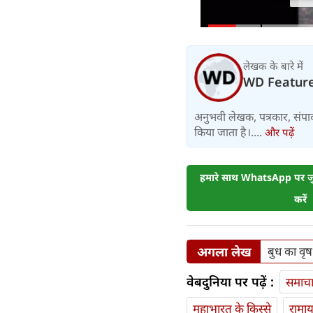
लेखक के बारे में
WD Featur
अनुभवी लेखक, पत्रकार, संपा
किया जाता है।....
और पढ़ें
हमारे साथ WhatsApp पर जुड
करें
अगला लेख
बुध का वृष
वेबदुनिया पर पढ़ें :
समाच
महाभारत के किस्से
रामा