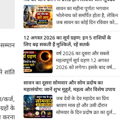
नकारात्मकता और आर्थिक तंगी को
सावन का महीना पूर्णतः भगवान
दूर कर सुख-समृद्धि ला सकता है। इस
भोलेनाथ को समर्पित होता है, लेकिन
बार दूसरा सोमवार 10 अगस्त 2026
जब सावन का कोई दिन रविवार को
को रहेगा।
पड़ता है, तो इसका आध्यात्मिक
महत्व दोगुना हो जाता है। ज्योतिष
12 अगस्त 2026 का सूर्य ग्रहण: इन 5 राशियों के
और शास्त्रों में सूर्यदेव को भगवान
लिए बढ़ सकती हैं मुश्किलें, रहें सतर्क
-सम्मान
शिव का ही प्रत्यक्ष स्वरूप (शिव-सूर्य)
वर्ष 2026 का दूसरा और सबसे
माना गया है। सावन के 11वें दिन
महत्वपूर्ण सूर्य ग्रहण 12 अगस्त
(रविवार) को शिवजी की उपासना के
2026 को लगेगा। इसके बाद वर्ष
साथ-साथ सूर्यदेव की पूजा करने से
े शांति
2026 का दूसरा चंद्र ग्रहण 28
व्यक्ति को आरोग्य, मान-सम्मान, पद-
अगस्त 2026 को लगने जा रहा है।
सावन का दूसरा सोमवार और सोम प्रदोष का
प्रतिष्ठा और तेज की प्राप्ति होती है।
दोनों ग्रहण अगस्त माह में लगने वाले
महासंयोग: जानें शुभ मुहूर्त, महत्व और विशेष उपाय
हैं। एक ही माह में दो ग्रहण योग के
जब देवों के देव महादेव का प्रिय
ण/कर्ज,
चलते इन राशियों पर पड़ेगा इसका
श्रावण मास हो और उसी दौरान
रहों के
सीधा असर।
सोमवार के दिन प्रदोष व्रत का दुर्लभ
्त करना
संयोग बन जाए, तो इसकी महिमा
और भी अधिक फलदायी हो जाती है।