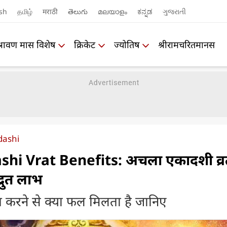
sh
தமிழ்
मराठी
తెలుగు
മലയാളം
ಕನ್ನಡ
ગુજરાતી
श्रावण मास विशेष
क्रिकेट
ज्योतिष
श्रीरामचरितमानस
dashi
hi Vrat Benefits: अचला एकादशी व्र
्भुत लाभ
 करने से क्या फल मिलता है जानिए