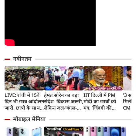
नवीनतम
LIVE: रांची में 15वें
हेमंत सोरेन का बड़ा
IIT दिल्ली में PM
'3 साल
दिन भी छात्र आंदोलन
संदेश- विकास जरूरी,
मोदी का छात्रों को
मिली',
जारी, छात्रों के साथ
लेकिन जल-जंगल-
मंत्र, ‘जिंदगी की
CM धा
सरकार की बैठक
जमीन की कीमत पर
परीक्षा में सब आउट
गुहार,
मोबाइल मेनिया
नहीं
ऑफ सिलेबस’,
लौटकर
चुनौतियों से मत
हूं काम
घबराना