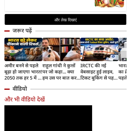
जरूर पढ़ें
अमीर बनने से पहले
राहुल गांधी ने कुत्तों
IRCTC की नई
भारत म
बूढ़ा हो जाएगा भारत!
पर जो कहा... क्या
वेबसाइट हुई लाइव,
का क्रे
2050 तक हर 5 में 1
हम उस पर बात कर
टिकट बुकिंग से पहले
पहले जा
भारतीय होगा 60
सकते हैं?
करना होगा ये जरूरी
वाहनों 
वीडियो
साल से ज्यादा उम्र का
काम, जानें पूरा
और इन
तरीका
और भी वीडियो देखें