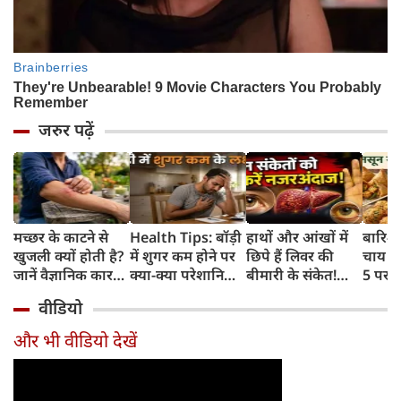
जरुर पढ़ें
मच्छर के काटने से
Health Tips: बॉड़ी
हाथों और आंखों में
बारिश 
खुजली क्यों होती है?
में शुगर कम होने पर
छिपे हैं लिवर की
चाय के
जानें वैज्ञानिक कारण
क्या-क्या परेशानियां
बीमारी के संकेत!
5 परफे
और उपचार
होती हैं, जानें काम की
भूलकर भी न करें इन्हें
कॉम्बि
वीडियो
बातें
नजरअंदाज
क्रिस्पी
कोई क
और भी वीडियो देखें