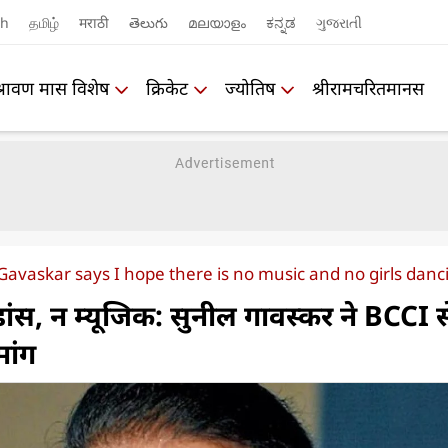
sh
தமிழ்
मराठी
తెలుగు
മലയാളം
ಕನ್ನಡ
ગુજરાતી
श्रावण मास विशेष
क्रिकेट
ज्योतिष
श्रीरामचरितमानस
 Gavaskar says I hope there is no music and no girls da
डांस, न म्यूजिक: सुनील गावस्कर ने BCCI 
मांग