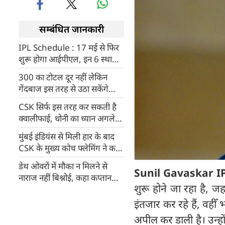
सम्बंधित जानकारी
IPL Schedule : 17 मई से फिर
शुरू होगा आईपीएल, इन 6 स्थानों
पर होगा बाकी का कार्यक्रम
300 का टोटल दूर नहीं लेकिन
गेंदबाज इस तरह से उठा सकेंगे
बल्लेबाजों को फायदा, ट्रेंट बोल्ट ने
CSK सिर्फ इस तरह कर सकती है
खोले राज [VIDEO]
क्वालीफाई, धोनी का ध्यान अगले
साल के लिए 11 खिलाड़ी तैयार
मुंबई इंडियंस से मिली हार के बाद
करने पर
CSK के मुख्य कोच फ्लेमिंग ने कहा
अब अगले साल ध्यान देंगे
डेथ ओवरों में मौका न मिलने से
Sunil Gavaskar I
नाराज नहीं बिश्नोई, कहा कप्तान
शुरू होने जा रहा है, 
ऋषभ बेहतर जानता है
इंतजार कर रहे हैं, वह
अपील कर डाली है। उन्हों