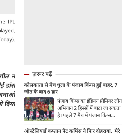
he IPL
played,
oday).
ज़रूर पढ़ें
ंगीत न
ई डांस
कोलकाता से मैच धुला के पंजाब किंग्स हुई बाहर, 7
जीत के बाद 6 हार
ावनाओं
पंजाब किंग्स का इंडियन प्रीमियर लीग
ो दिया
अभियान 2 हिस्सों में बांटा जा सकता
है। पहले 7 मैच में पंजाब किंग्स
अविजित रही अगले 6 मुकाबले में
उसे हार का सामना करना पड़ा इसके
ऑस्ट्रेलियाई कप्तान पैट कमिंस ने फिर दोहराया, 'मेरे