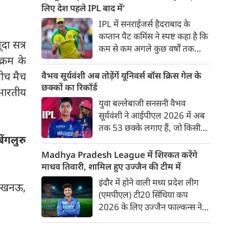
बाद अंतिम मैच वह जरूर जीती
लिए देश पहले IPL बाद में'
लेकिन तब तक उसकी किस्मत
IPL में सनराईजर्स हैदराबाद के
लखनऊ के हाथ लिखी गई थी।
कप्तान पैट कमिंस ने स्पष्ट कहा है कि
दा सत्र
कम से कम अगले कुछ वर्षों तक
क्रम के
ऑस्ट्रेलियाई क्रिकेट उनकी पहली
प्राथमिकता होगी। यह बयान उस चर्चा
ीच मैच
वैभव सूर्यवंशी अब तोड़ेंगें यूनिवर्स बॉस क्रिस गेल के
के बीच आया है, जिसमें कहा जा रहा
छक्कों का रिकॉर्ड
भारतीय
है कि ऑस्ट्रेलिया के कुछ बड़े खिलाड़ी
युवा बल्लेबाजी सनसनी वैभव
IPL से आगे बढ़कर अन्य फ्रेंचाइजी
सूर्यवंशी ने आईपीएल 2026 में अब
क्रिकेट खेलने के लिए राष्ट्रीय टीम से
तक 53 छक्के लगाए हैं, जो किसी
दूरी बना सकते हैं।
ेंगलुरु
भी बल्लेबाज़ द्वारा किसी भी टी 20
टूर्नामेंट में दूसरे सबसे ज़्यादा हैं। सबसे
Madhya Pradesh League में शिरकत करेंगे
ज़्यादा 59 छक्के क्रिस गेल ने
माधव तिवारी, शामिल हुए उज्जैन की टीम में
आईपीएल 2012 में लगाए थे।
इंदौर में होने वाली मध्य प्रदेश लीग
, लखनऊ,
सूर्यवंशी की नज़रें अब गेल के रिकॉर्ड
(एमपीएल) टी20 सिंधिया कप
पर होंगी।
2026 के लिए उज्जैन फाल्कन्स ने
अपनी टीम की घोषणा कर दी है,