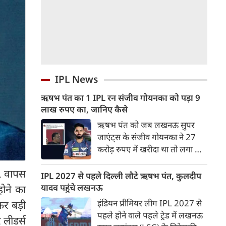
IPL News
ऋषभ पंत का 1 IPL रन संजीव गोयनका को पड़ा 9
लाख रुपए का, जानिए कैसे
ऋषभ पंत को जब लखनऊ सुपर
जाएंट्स के संजीव गोयनका ने 27
करोड़ रुपए में खरीदा था तो लगा था
वह लखनऊ को नई ऊचाइंयों तक
PL वापस
पहुंचाएंग लेकिन उनका खुदका बल्ला
IPL 2027 से पहले दिल्ली लौटे ऋषभ पंत, कुलदीप
इतना शांत रहा कि लखनऊ गहराई में
यादव पहुंचे लखनऊ
होने का
पहुंच गई।
इंडियन प्रीमियर लीग IPL 2027 से
ेकर बड़ी
पहले होने वाले पहले ट्रेड में लखनऊ
 लीडर्स