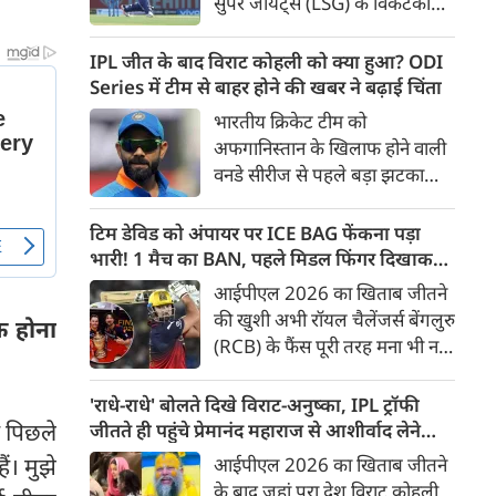
सुपर जायंट्स (LSG) के विकेटकीपर-
बल्लेबाज ऋषभ पंत को उनकी
पुरानी फ़्रैंचाइजी दिल्ली कैपिटल्स
IPL जीत के बाद विराट कोहली को क्या हुआ? ODI
(DC) को वापस भेजने और बदले में
Series में टीम से बाहर होने की खबर ने बढ़ाई चिंता
भारत के स्पिनर कुलदीप यादव को
भारतीय क्रिकेट टीम को
अपनी टीम में शामिल करने की तैयारी
अफगानिस्तान के खिलाफ होने वाली
पूरी हो गई है। ट्रेड के तहत रवींद्र
वनडे सीरीज से पहले बड़ा झटका
जाडेजा के बाद पंत दूसरे बड़े खिलाड़ी
लगा है। कुछ रिपोर्ट्स के मुताबिक
होंगे जिनकी सैलरी कम होगी।
स्टार बल्लेबाज विराट कोहली
टिम डेविड को अंपायर पर ICE BAG फेंकना पड़ा
हैमस्ट्रिंग चोट के चलते पूरी सीरीज से
भारी! 1 मैच का BAN, पहले मिडल फिंगर दिखाकर
बाहर हो गए हैं। यह सीरीज 13 जून
भी फंसे थे
आईपीएल 2026 का खिताब जीतने
से धर्मशाला में शुरू होने जा रही है,
की खुशी अभी रॉयल चैलेंजर्स बेंगलुरु
े होना
लेकिन उससे पहले कोहली की
(RCB) के फैंस पूरी तरह मना भी नहीं
अनुपस्थिति ने टीम मैनेजमेंट की
पाए थे कि टीम से जुड़ी एक बड़ी
चिंताएं बढ़ा दी हैं।
खबर सामने आ गई। RCB के
'राधे-राधे' बोलते दिखे विराट-अनुष्का, IPL ट्रॉफी
विस्फोटक बल्लेबाज टिम डेविड
ये पिछले
जीतते ही पहुंचे प्रेमानंद महाराज से आशीर्वाद लेने
(Tim David) को IPL Code of
[VIDEO]
ं। मुझे
आईपीएल 2026 का खिताब जीतने
Conduct का उल्लंघन करना भारी
के बाद जहां पूरा देश विराट कोहली