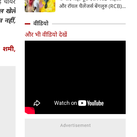
ई चीयर
पड़ गया है। फाइनल मुकाबले के
और रॉयल चैलेंजर्स बेंगलुरु (RCB)
दौरान की गई एक हरकत की वजह से
ल खेले
की सफलता का जश्न मना रहा है, वहीं
उन पर न सिर्फ भारी जुर्माना लगाया
 नहीं,
विराट और अनुष्का शर्मा ने इस
वीडियो
गया है, बल्कि अगले सीजन के पहले
ऐतिहासिक उपलब्धि के बाद
मैच से भी बाहर कर दिया गया है।
और भी वीडियो देखें
आध्यात्मिक राह को चुना। ट्रॉफी
जीतने के कुछ ही समय बाद दोनों
द शमी,
वृंदावन पहुंचे और संत प्रेमानंद
महाराज का आशीर्वाद लिया। सोशल
मीडिया पर सामने आए वीडियो और
तस्वीरों ने फैंस का ध्यान अपनी ओर
खींच लिया है।