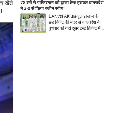
जिसमें युवा ऑलराउंडर माधव तिवारी
ैच खेले
78 रनों से पाकिस्तान को दूसरा टेस्ट हराकर बांग्लादेश
सबसे बड़े आकर्षण के रूप में
ने 2-0 से किया क्लीन स्वीप
गे।
उभरकर सामने आए हैं। इंडियन
BANvsPAK ताइजुल इस्लाम के
प्रीमियर लीग में दिल्ली कैपिटल्स का
छह विकेट की मदद से बांग्लादेश ने
हिस्सा रहे माधव तिवारी इस समय
बुधवार को यहां दूसरे टेस्ट क्रिकेट मैच
मध्य प्रदेश के सबसे चर्चित युवा
में पाकिस्तान को 78 रन से हराकर
क्रिकेटरों में से एक हैं।
श्रृंखला में 2-0 से क्लीन स्वीप किया।
पाकिस्तान की टीम 437 रन के लक्ष्य
का पीछा करते हुए 358 रन पर
आउट हो गई। बांग्लादेश ने पहला
टेस्ट मैच 104 रन से जीता था।