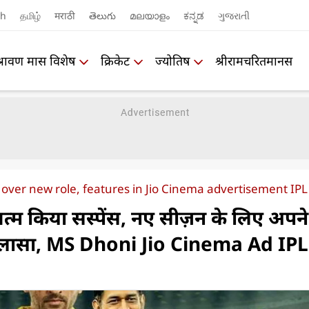
sh
தமிழ்
मराठी
తెలుగు
മലയാളം
ಕನ್ನಡ
ગુજરાતી
श्रावण मास विशेष
क्रिकेट
ज्योतिष
श्रीरामचरितमानस
ver new role, features in Jio Cinema advertisement IP
्म किया सस्पेंस, नए सीज़न के लिए अपन
ुलासा, MS Dhoni Jio Cinema Ad IPL