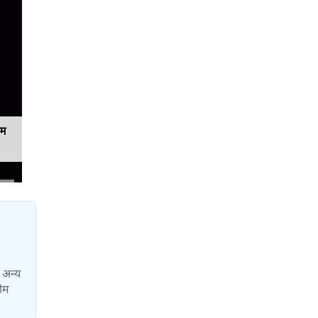
यम
ा अन्य
टीम