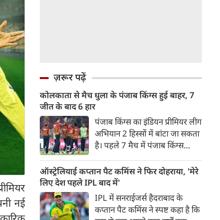
ज़रूर पढ़ें
कोलकाता से मैच धुला के पंजाब किंग्स हुई बाहर, 7
जीत के बाद 6 हार
पंजाब किंग्स का इंडियन प्रीमियर लीग
अभियान 2 हिस्सों में बांटा जा सकता
है। पहले 7 मैच में पंजाब किंग्स
अविजित रही अगले 6 मुकाबले में
उसे हार का सामना करना पड़ा इसके
ऑस्ट्रेलियाई कप्तान पैट कमिंस ने फिर दोहराया, 'मेरे
बाद अंतिम मैच वह जरूर जीती
लिए देश पहले IPL बाद में'
्रीमियर
लेकिन तब तक उसकी किस्मत
IPL में सनराईजर्स हैदराबाद के
पनी नई
लखनऊ के हाथ लिखी गई थी।
कप्तान पैट कमिंस ने स्पष्ट कहा है कि
िकारिक