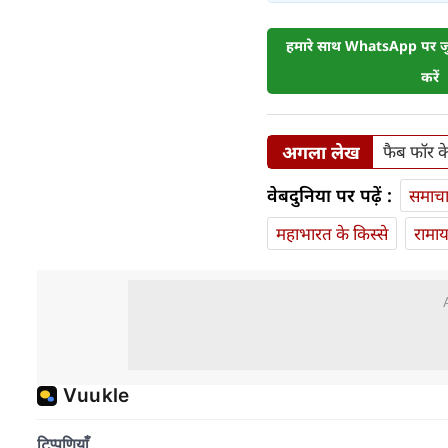
हमारे साथ WhatsApp पर जुड
करें
अगला लेख
फैब फॉर क
वेबदुनिया पर पढ़ें :
समाच
महाभारत के किस्से
रामा