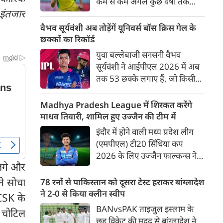
कम से कम अगले कुछ वर्षों तक
इंतजार
ऑस्ट्रेलियाई क्रिकेट उनकी पहली
प्राथमिकता होगी। यह बयान उस चर्चा
वैभव सूर्यवंशी अब तोड़ेंगें यूनिवर्स बॉस क्रिस गेल के
के बीच आया है, जिसमें कहा जा रहा
छक्कों का रिकॉर्ड
है कि ऑस्ट्रेलिया के कुछ बड़े खिलाड़ी
युवा बल्लेबाजी सनसनी वैभव
IPL से आगे बढ़कर अन्य फ्रेंचाइजी
सूर्यवंशी ने आईपीएल 2026 में अब
क्रिकेट खेलने के लिए राष्ट्रीय टीम से
तक 53 छक्के लगाए हैं, जो किसी
दूरी बना सकते हैं।
भी बल्लेबाज़ द्वारा किसी भी टी 20
टूर्नामेंट में दूसरे सबसे ज़्यादा हैं। सबसे
Madhya Pradesh League में शिरकत करेंगे
ज़्यादा 59 छक्के क्रिस गेल ने
माधव तिवारी, शामिल हुए उज्जैन की टीम में
आईपीएल 2012 में लगाए थे।
इंदौर में होने वाली मध्य प्रदेश लीग
सूर्यवंशी की नज़रें अब गेल के रिकॉर्ड
(एमपीएल) टी20 सिंधिया कप
पर होंगी।
2026 के लिए उज्जैन फाल्कन्स ने
 लगे और
अपनी टीम की घोषणा कर दी है,
जिसमें युवा ऑलराउंडर माधव तिवारी
ने सोचा
78 रनों से पाकिस्तान को दूसरा टेस्ट हराकर बांग्लादेश
सबसे बड़े आकर्षण के रूप में
ने 2-0 से किया क्लीन स्वीप
 CSK के
उभरकर सामने आए हैं। इंडियन
BANvsPAK ताइजुल इस्लाम के
 चोटिल
प्रीमियर लीग में दिल्ली कैपिटल्स का
छह विकेट की मदद से बांग्लादेश ने