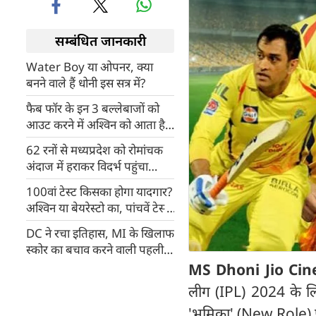
सम्बंधित जानकारी
Water Boy या ओपनर, क्या
बनने वाले हैं धोनी इस सत्र में?
फैब फॉर के इन 3 बल्लेबाजों को
आउट करने में अश्विन को आता है
सबसे ज्यादा मजा
62 रनों से मध्यप्रदेश को रोमांचक
अंदाज में हराकर विदर्भ पहुंचा
रणजी ट्रॉफी के फाइनल में
100वां टेस्ट किसका होगा यादगार?
अश्विन या बेयरेस्टो का, पांचवें टेस्ट
में यही सवाल
DC ने रचा इतिहास, MI के खिलाफ
स्कोर का बचाव करने वाली पहली
टीम बनी
MS Dhoni Jio Ci
लीग (IPL) 2024 के ल
'भूमिका' (New Role) प