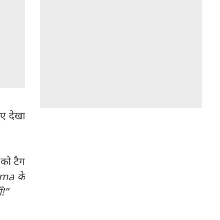
ुए देखा
 को टैग
ema के
ँ!”