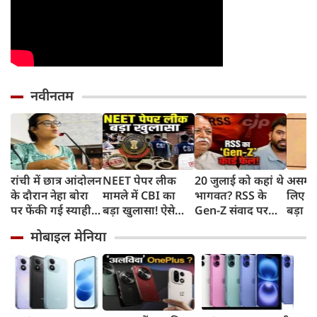
नवीनतम
रांची में छात्र आंदोलन
NEET पेपर लीक
20 जुलाई को कहां थे
असम बा
के दौरान नेहा बोरा
मामले में CBI का
भागवत? RSS के
लिए हे
पर फेंकी गई स्याही,
बड़ा खुलासा! ऐसे
Gen-Z संवाद पर
बड़ा ऐ
बोलीं- आंसू गैस और
चुराए गए थे सवाल,
CJP प्रमुख दीपके का
सरकार 
मोबाइल मेनिया
पेलेट से नहीं डरे, इससे
हैरान करने वाला
हमला, बोले- अब
रुपए 
भी नहीं डरेंगे
तरीका आया सामने
बहुत देर हो गई!