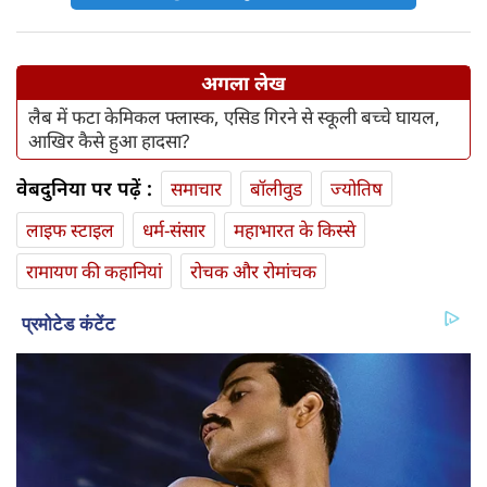
अगला लेख
लैब में फटा केमिकल फ्लास्क, एसिड गिरने से स्‍कूली बच्चे घायल,
आखिर कैसे हुआ हादसा?
वेबदुनिया पर पढ़ें :
समाचार
बॉलीवुड
ज्योतिष
लाइफ स्‍टाइल
धर्म-संसार
महाभारत के किस्से
रामायण की कहानियां
रोचक और रोमांचक