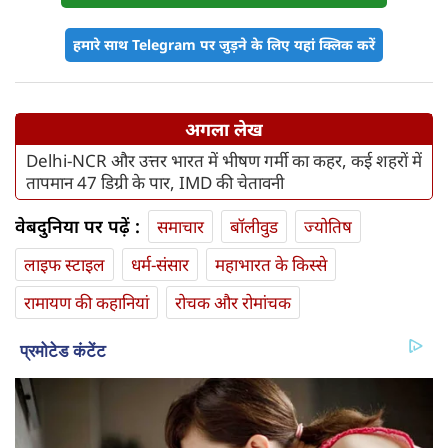
हमारे साथ Telegram पर जुड़ने के लिए यहां क्लिक करें
अगला लेख
Delhi-NCR और उत्तर भारत में भीषण गर्मी का कहर, कई शहरों में
तापमान 47 डिग्री के पार, IMD की चेतावनी
वेबदुनिया पर पढ़ें :
समाचार
बॉलीवुड
ज्योतिष
लाइफ स्‍टाइल
धर्म-संसार
महाभारत के किस्से
रामायण की कहानियां
रोचक और रोमांचक