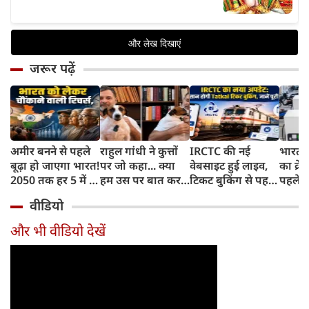
जरूर पढ़ें
अमीर बनने से पहले
राहुल गांधी ने कुत्तों
IRCTC की नई
भारत म
बूढ़ा हो जाएगा भारत!
पर जो कहा... क्या
वेबसाइट हुई लाइव,
का क्रे
2050 तक हर 5 में 1
हम उस पर बात कर
टिकट बुकिंग से पहले
पहले जा
भारतीय होगा 60
सकते हैं?
करना होगा ये जरूरी
वाहनों 
वीडियो
साल से ज्यादा उम्र का
काम, जानें पूरा
और इन
तरीका
और भी वीडियो देखें