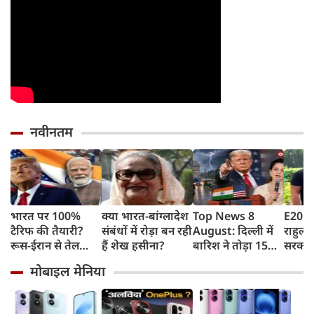
नवीनतम
भारत पर 100%
क्या भारत-बांग्लादेश
Top News 8
E20 पे
टैरिफ की तैयारी?
संबंधों में रोड़ा बन रही
August: दिल्ली में
राहुल गा
रूस-ईरान से तेल
हैं शेख हसीना?
बारिश ने तोड़ा 15
सरकार 
खरीद पर अमेरिका
साल का रिकॉर्ड,
कहा- बह
मोबाइल मेनिया
का बड़ा वार, सीनेट में
भारत पर 100%
लोगों क
बिल पास
टैरिफ का खतरा;
रहीं ख
Gen Z पर कंगना का
बताया