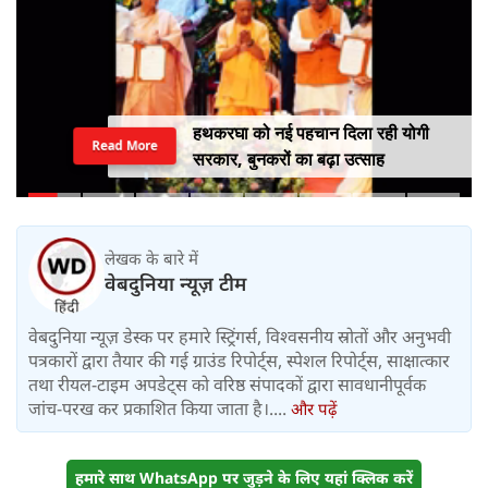
हथकरघा को नई पहचान दिला रही योगी
Read More
सरकार, बुनकरों का बढ़ा उत्साह
लेखक के बारे में
वेबदुनिया न्यूज़ टीम
वेबदुनिया न्यूज़ डेस्क पर हमारे स्ट्रिंगर्स, विश्वसनीय स्रोतों और अनुभवी
पत्रकारों द्वारा तैयार की गई ग्राउंड रिपोर्ट्स, स्पेशल रिपोर्ट्स, साक्षात्कार
तथा रीयल-टाइम अपडेट्स को वरिष्ठ संपादकों द्वारा सावधानीपूर्वक
जांच-परख कर प्रकाशित किया जाता है।....
और पढ़ें
हमारे साथ WhatsApp पर जुड़ने के लिए यहां क्लिक करें