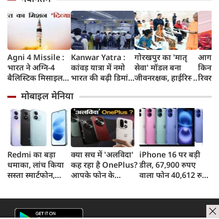
Agni 4 Missile :
Kanwar Yatra :
गोरखपुर का 'मातृ
आगरा म
भारत ने अग्नि-4
कांवड़ यात्रा में नमो
सेवा' मॉडल बना
किनारे
बैलिस्टिक मिसाइल
भारत की बढ़ी डिमांड,
जीवनरक्षक, हाईरिस्क
रिवर फ्
का सफल परीक्षण
गाजियाबाद समेत
गर्भवती महिलाओं के
करोड़ 
मोबाइल मेनिया
किया, 4,000 KM
कई स्टेशनों पर 50%
इलाज से बची 77
करेगी 
तक मारक क्षमता
तक बढ़ी यात्रियों की
जिंदगियां
मिलेंग
संख्या
सुविधा
Redmi का बड़ा
क्या सच में 'अलविदा'
iPhone 16 पर बड़ी
धमाका, लांच किया
कह रहा है OnePlus?
डील, 67,900 रुपए
सस्ता स्मार्टफोन,
आपके फोन के
वाला फोन 40,612 रुपए
8,000mAh बैटरी
अपडेट्स और वारंटी पर
में खरीदने का मौका, ऐसे
और 50MP कैमरा
आया बड़ा अपडेट
मिलेगा डिस्काउंट