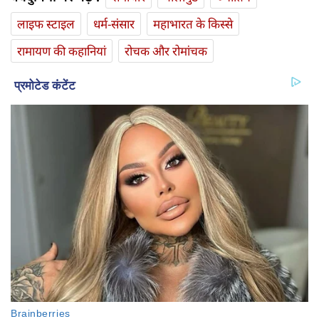
लाइफ स्‍टाइल
धर्म-संसार
महाभारत के किस्से
रामायण की कहानियां
रोचक और रोमांचक