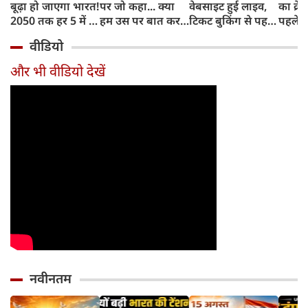
बूढ़ा हो जाएगा भारत!
पर जो कहा... क्या
वेबसाइट हुई लाइव,
का क्रे
2050 तक हर 5 में 1
हम उस पर बात कर
टिकट बुकिंग से पहले
पहले जा
भारतीय होगा 60
सकते हैं?
करना होगा ये जरूरी
वाहनों 
वीडियो
साल से ज्यादा उम्र का
काम, जानें पूरा
और इन
तरीका
और भी वीडियो देखें
नवीनतम