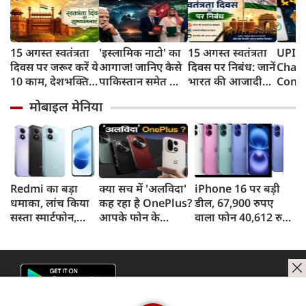
15 अगस्त स्वतंत्रता
'इस्लामिक नाटो' का
15 अगस्त स्वतंत्रता
UPI 
दिवस पर जरूर करें ये
आगाज! जानिए कैसे
दिवस पर निबंध: जानें
Char
10 काम, देशभक्ति
पाकिस्तान समेत तीन
भारत की आजादी
Contr
के साथ ऐसे मनाएं
मुल्कों की डील ने
का इतिहास और
UPI लेन
मोबाइल मेनिया
आजादी का पर्व
बढ़ाई भारत की टेंशन
महत्व
'ट्रंप 
क्यों ह
Redmi का बड़ा
क्या सच में 'अलविदा'
iPhone 16 पर बड़ी
धमाका, लांच किया
कह रहा है OnePlus?
डील, 67,900 रुपए
सस्ता स्मार्टफोन,
आपके फोन के
वाला फोन 40,612 रुपए
8,000mAh बैटरी
अपडेट्स और वारंटी पर
में खरीदने का मौका, ऐसे
और 50MP कैमरा
आया बड़ा अपडेट
मिलेगा डिस्काउंट