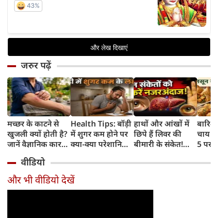
जरुर पढ़ें
मच्छर के काटने से
Health Tips: बॉड़ी
हाथों और आंखों में
बारिश 
खुजली क्यों होती है?
में शुगर कम होने पर
छिपे हैं लिवर की
चाय के
जानें वैज्ञानिक कारण
क्या-क्या परेशानियां
बीमारी के संकेत!
5 परफे
और उपचार
होती हैं, जानें काम की
भूलकर भी न करें इन्हें
कॉम्बि
वीडियो
बातें
नजरअंदाज
क्रिस्पी
कोई क
और भी वीडियो देखें