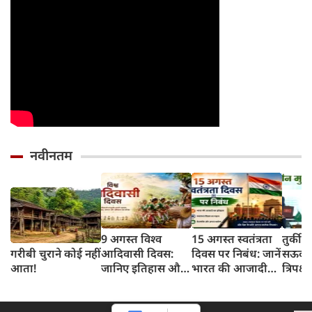
नवीनतम
9 अगस्त विश्व
15 अगस्त स्वतंत्रता
तुर्की
गरीबी चुराने कोई नहीं
आदिवासी दिवस:
दिवस पर निबंध: जानें
सऊदी 
आता!
जानिए इतिहास और
भारत की आजादी
त्रिपक्ष
इसका महत्व
का इतिहास और
समझौ
महत्व