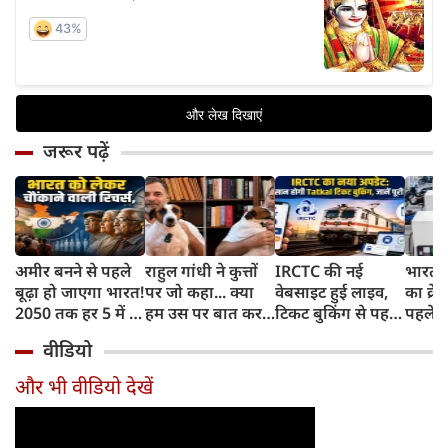
जरूर पढ़ें
अमीर बनने से पहले
राहुल गांधी ने कुत्तों
IRCTC की नई
भारत म
बूढ़ा हो जाएगा भारत!
पर जो कहा... क्या
वेबसाइट हुई लाइव,
का क्रे
2050 तक हर 5 में 1
हम उस पर बात कर
टिकट बुकिंग से पहले
पहले जा
भारतीय होगा 60
सकते हैं?
करना होगा ये जरूरी
वाहनों 
वीडियो
साल से ज्यादा उम्र का
काम, जानें पूरा
और इन
तरीका
और भी वीडियो देखें