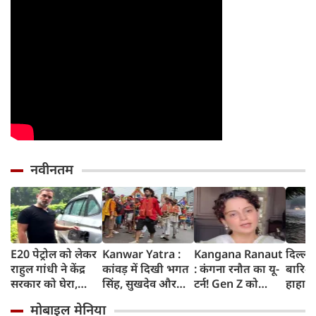
नवीनतम
E20 पेट्रोल को लेकर
Kanwar Yatra :
Kangana Ranaut
दिल्ली
राहुल गांधी ने केंद्र
कांवड़ में दिखी भगत
: कंगना रनौत का यू-
बारिश 
सरकार को घेरा,
सिंह, सुखदेव और
टर्न! Gen Z को
हाहाका
कहा- बहुत बड़ा मुद्दा,
राजगुरु की
बताया भारत की
में जलभ
मोबाइल मेनिया
लोगों की गाड़ियां हो
अमरगाथा,
'सबसे बड़ी ताकत',
जाम में