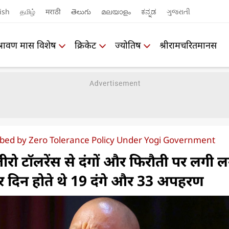
ish
தமிழ்
मराठी
తెలుగు
മലയാളം
ಕನ್ನಡ
ગુજરાતી
श्रावण मास विशेष
क्रिकेट
ज्योतिष
श्रीरामचरितमानस
rbed by Zero Tolerance Policy Under Yogi Government
जीरो टॉलरेंस से दंगों और फिरौती पर लगी 
हर दिन होते थे 19 दंगे और 33 अपहरण