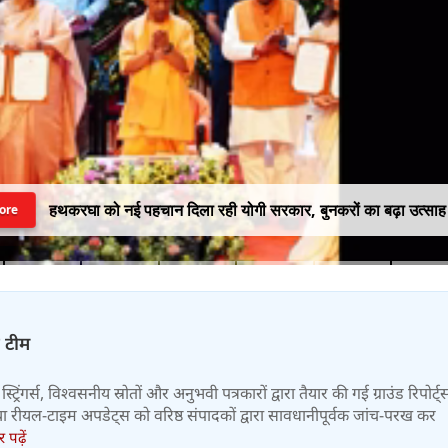
हथकरघा को नई पहचान दिला रही योगी सरकार, बुनकरों का बढ़ा उत्साह
ore
़ टीम
स्ट्रिंगर्स, विश्वसनीय स्रोतों और अनुभवी पत्रकारों द्वारा तैयार की गई ग्राउंड रिपोर्ट्
र तथा रीयल-टाइम अपडेट्स को वरिष्ठ संपादकों द्वारा सावधानीपूर्वक जांच-परख कर
पढ़ें