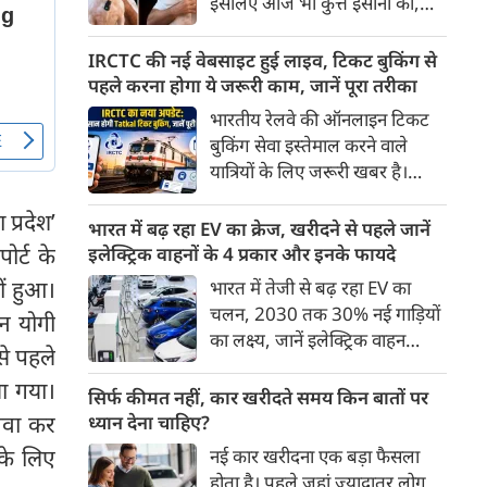
इसलिए आज भी कुत्ते इंसानों को,
पहुंच रहा है।
इंसानों से बेहतर समझते हैं। जब हम
भू-राजनीति से लेकर कृत्रिम
IRCTC की नई वेबसाइट हुई लाइव, टिकट बुकिंग से
बुद्धिमत्ता, जलवायु परिवर्तन से लेकर
पहले करना होगा ये जरूरी काम, जानें पूरा तरीका
क्रिकेट तक हर विषय पर बहस कर
भारतीय रेलवे की ऑनलाइन टिकट
सकते हैं, तो उस जीव पर भी एक
बुकिंग सेवा इस्तेमाल करने वाले
गंभीर चर्चा बनती है जिसने किसी भी
यात्रियों के लिए जरूरी खबर है।
सभ्यता से पहले इंसान का साथ चुना
IRCTC ने अपनी नई टिकट बुकिंग
था। दुर्भाग्य यह है कि आज कुत्तों के
 प्रदेश’
वेबसाइट का बीटा वर्जन लॉन्च कर
भारत में बढ़ रहा EV का क्रेज, खरीदने से पहले जानें
बारे में हमारी राय पशु-चिकित्सकों,
दिया है। करीब 24 साल पुराने
र्ट के
इलेक्ट्रिक वाहनों के 4 प्रकार और इनके फायदे
व्यवहार वैज्ञानिकों या विशेषज्ञों से
इंटरफेस के बाद वेबसाइट को नए
हीं हुआ।
भारत में तेजी से बढ़ रहा EV का
कम... और व्हाट्सऐप यूनिवर्सिटी से
डिजाइन और कई नए फीचर्स के साथ
चलन, 2030 तक 30% नई गाड़ियों
ज़्यादा बनती है।
न योगी
अपडेट किया गया है।
का लक्ष्य, जानें इलेक्ट्रिक वाहन
से पहले
कितने प्रकार के होते हैं और क्या है
ला गया।
200 अरब रुपए का मौका
सिर्फ कीमत नहीं, कार खरीदते समय किन बातों पर
अगवा कर
ध्यान देना चाहिए?
 के लिए
नई कार खरीदना एक बड़ा फैसला
होता है। पहले जहां ज़्यादातर लोग