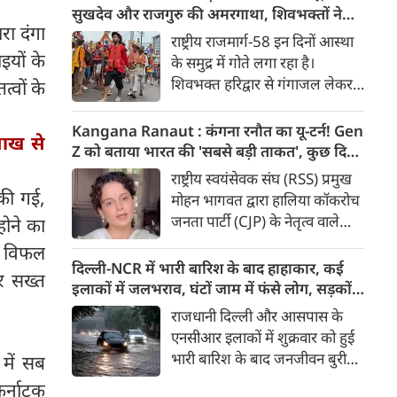
मुद्दा’ बताते हुए आरोप लगाया कि
सुखदेव और राजगुरु की अमरगाथा, शिवभक्तों ने
ारा दंगा
इसके इस्तेमाल से वाहनों को नुकसान
अनोखे अंदाज में दी श्रद्धांजलि
राष्ट्रीय राजमार्ग-58 इन दिनों आस्था
हो रहा है और इसका आर्थिक बोझ
इयों के
के समुद्र में गोते लगा रहा है।
आम उपभोक्ताओं पर पड़ रहा है।
शिवभक्त हरिद्वार से गंगाजल लेकर
्वों के
अपने-अपने गंतव्य की तरफ बढ़ रहे
है। लाखों शिवभक्तों के बीच रंग-
Kangana Ranaut : कंगना रनौत का यू-टर्न! Gen
लाख से
बिरंगी और आकर्षक कांवड़ें हर किसी
Z को बताया भारत की 'सबसे बड़ी ताकत', कुछ दिन
का ध्यान बरबस अपनी ओर खींच रही
पहले प्रदर्शनकारियों को कहा था 'जेनरेशन गटर'
राष्ट्रीय स्वयंसेवक संघ (RSS) प्रमुख
हैं। लेकिन ऐसे में जब शिव चौक से
की गई,
मोहन भागवत द्वारा हालिया कॉकरोच
एक गुजरी कांवड़ ने लोगों के दिलों को
जनता पार्टी (CJP) के नेतृत्व वाले
होने का
गहराई तक छू लिया। यह केवल
प्रदर्शनों में Gen Z की भूमिका को
ते विफल
कांवड़ नहीं थी, बल्कि देश की
समर्थन दिए जाने के एक दिन बाद
दिल्ली-NCR में भारी बारिश के बाद हाहाकार, कई
आजादी के अमर सेनानियों को
र सख्त
बीजेपी सांसद और अभिनेत्री कंगना
इलाकों में जलभराव, घंटों जाम में फंसे लोग, सड़कों
समर्पित एक चलती-फिरती श्रद्धांजलि
रनौत ने अपने पहले के बयान पर
पर भरा कमर तक पानी
राजधानी दिल्ली और आसपास के
थी।
सफाई दी। उन्होंने अब Gen Z को
एनसीआर इलाकों में शुक्रवार को हुई
भारत की ‘सबसे बड़ी ताकत’ बताया
भारी बारिश के बाद जनजीवन बुरी
 में सब
है। कंगना ने कहा कि कुछ लोगों के
तरह प्रभावित हुआ। दिल्ली, नोएडा
कर्नाटक
व्यवहार के आधार पर पूरी पीढ़ी को