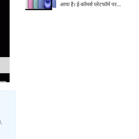
आया है। ई-कॉमर्स प्लेटफॉर्म पर
iPhone 16 के 128GB मॉडल की
कीमत सीधे डिस्काउंट के बाद
67,900 रुपए हो गई है। वहीं, अगर
ग्राहक एक्सचेंज ऑफर और चुनिंदा
बैंक कार्ड के डिस्काउंट का फायदा
उठाते हैं, तो इस फोन को प्रभावी तौर
पर सिर्फ 40,612 रुप में खरीदा जा
सकता है।
स,