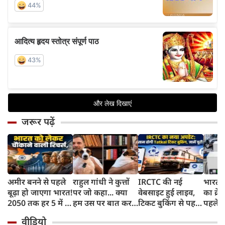
जरूर पढ़ें
अमीर बनने से पहले
राहुल गांधी ने कुत्तों
IRCTC की नई
भारत म
बूढ़ा हो जाएगा भारत!
पर जो कहा... क्या
वेबसाइट हुई लाइव,
का क्रे
2050 तक हर 5 में 1
हम उस पर बात कर
टिकट बुकिंग से पहले
पहले जा
भारतीय होगा 60
सकते हैं?
करना होगा ये जरूरी
वाहनों 
वीडियो
साल से ज्यादा उम्र का
काम, जानें पूरा
और इन