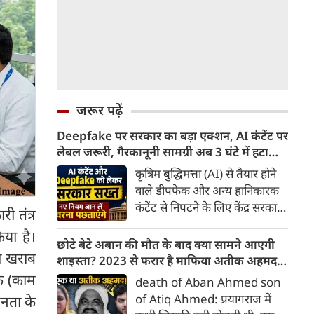
जरूर पढ़ें
Deepfake पर सरकार का बड़ा एक्शन, AI कंटेंट पर
लेबल जरूरी, गैरकानूनी सामग्री अब 3 घंटे में हटानी
होगी, नए नियम जान लें वरना पछताएंगे
कृत्रिम बुद्धिमत्ता (AI) से तैयार होने
वाले डीपफेक और अन्य हानिकारक
कंटेंट से निपटने के लिए केंद्र सरकार
 तंत्र
ने नियामक व्यवस्था को और सख्त
या है।
किया है। सरकार ने AI से तैयार कंटेंट
छोटे बेटे अबान की मौत के बाद क्या सामने आएगी
या खराब
पर स्पष्ट लेबल और पहचान योग्य
शाइस्ता? 2023 से फरार है माफिया अतीक अहमद
मेटाडेटा उपलब्ध कराना अनिवार्य
की पत्नी
दक (काम
death of Aban Ahmed son
किया है। साथ ही, सरकारी या
of Atiq Ahmed: प्रयागराज में
जनता के
न्यायालय के आदेश के आधार पर