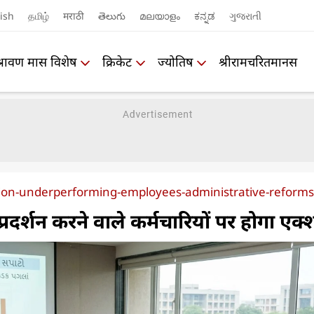
ish
தமிழ்
मराठी
తెలుగు
മലയാളം
ಕನ್ನಡ
ગુજરાતી
श्रावण मास विशेष
क्रिकेट
ज्योतिष
श्रीरामचरितमानस
ion-underperforming-employees-administrative-reforms
प्रदर्शन करने वाले कर्मचारियों पर होगा एक