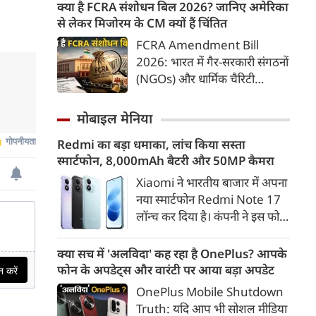
मूंदकर भरोसा करेंगे। उन्होंने कहा कि
क्या है FCRA संशोधन बिल 2026? जानिए अमेरिका
किया जा रहा है।
विरोध-प्रदर्शन में शामिल होने वाले
से लेकर मिजोरम के CM क्यों हैं चिंतित
छात्रों को राष्ट्रविरोधी नहीं कहा जाना
FCRA Amendment Bill
चाहिए। युवाओं की बात को दबाने के
2026: भारत में गैर-सरकारी संगठनों
बजाय उनके साथ संवाद के जरिए
(NGOs) और धार्मिक चैरिटी
उनकी चिंताओं को समझने की
संस्थाओं की विदेशी फंडिंग को
जरूरत है।
नियंत्रित करने वाला 'फॉरेन
मोबाइल मेनिया
कंट्रीब्यूशन रेगुलेशन एक्ट' (FCRA)
Redmi का बड़ा धमाका, लांच किया सस्ता
एक बार फिर बड़े बदलावों को लेकर
स्मार्टफोन, 8,000mAh बैटरी और 50MP कैमरा
सुर्खियों में है। केंद्र सरकार द्वारा लाए
गए FCRA संशोधन बिल 2026 ने न
Xiaomi ने भारतीय बाजार में अपना
केवल देश के भीतर, बल्कि सात
नया स्मार्टफोन Redmi Note 17
समंदर पार अमेरिका तक में सियासी
लॉन्च कर दिया है। कंपनी ने इस फोन
हलचल बढ़ा दी है।
को TrueColour AMOLED
डिस्प्ले, 8,000mAh की बड़ी बैटरी
क्या सच में 'अलविदा' कह रहा है OnePlus? आपके
और Qualcomm Snapdragon
फोन के अपडेट्स और वारंटी पर आया बड़ा अपडेट
चिपसेट के साथ पेश किया है। फोन में
OnePlus Mobile Shutdown
50MP का मेन कैमरा दिया गया है।
Truth: यदि आप भी सोशल मीडिया