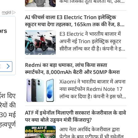
कभी जिसकी तूती बोलती थी, उस
गैरकानूनी जानकारी हटाने की
पूर्व सांसद और माफिया अतीक
समयसीमा 36 घंटे से घटाकर 3 घंटे
अहमद के कुनबे पर कानून और
AI फीचर्स वाला E3 Electric Trion इलेक्ट्रिक
कर दी गई है।
किस्मत की दोहरी मार पड़ रही है।
स्कूटर मचा देगा तहलका, 165km तक की रेंज, 8
जिस झांसी जिले में अप्रैल 2023 में
साल की बैटरी वारंटी, कीमत जानेंगे तो हो जाएंगे
E3 Electric ने भारतीय बाजार में
अतीक के एनकाउंटर में मारे गए बेटे
हैरान
अपनी नई Trion इलेक्ट्रिक स्कूटर
असद की सांसें थमी थीं, उसी झांसी में
सीरीज लॉन्च कर दी है। कंपनी ने इसे
अब उसके छोटे बेटे अबान की भीषण
तीन वेरिएंट C1, C1x और C2 में
सड़क दुर्घटना में जान चली गई है।
पेश किया है। Trion की शुरुआती
Redmi का बड़ा धमाका, लांच किया सस्ता
कीमत 99,999 रुपए (एक्स-शोरूम,
स्मार्टफोन, 8,000mAh बैटरी और 50MP कैमरा
बेंगलुरु) रखी गई है। फिलहाल इसकी
Xiaomi ने भारतीय बाजार में अपना
बुकिंग बेंगलुरु के ग्राहकों के लिए
नया स्मार्टफोन Redmi Note 17
कंपनी की आधिकारिक वेबसाइट के
देश दिए
लॉन्च कर दिया है। कंपनी ने इस फोन
जरिए शुरू की गई है। आने वाले समय
को TrueColour AMOLED
ियों की
में इसे दूसरे शहरों में भी उपलब्ध
डिस्प्ले, 8,000mAh की बड़ी बैटरी
ATF में इथेनॉल मिलाएगी सरकार! केजरीवाल के दावे
ए 30 मई
कराया जाएगा।
और Qualcomm Snapdragon
पर क्या बोले उड्डयन मंत्री किंजरापु?
्वपूर्ण
चिपसेट के साथ पेश किया है। फोन में
आप नेता अरविंद केजरीवाल द्वारा
50MP का मेन कैमरा दिया गया है।
पेट्रोल के बाद एटीएफ में भी इथेनॉल