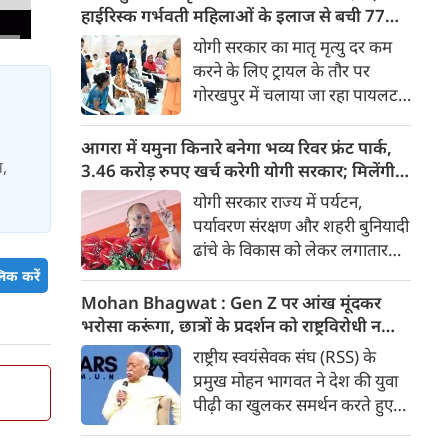
तेज़, समयबद्ध और आरामदायक
हाईरिस्क गर्भवती महिलाओं के इलाज से बची 77
सफर के चलते कॉरिडोर के कई
जिंदगियां
योगी सरकार का मातृ मृत्यु दर कम
स्टेशनों पर यात्रियों की संख्या में 40
करने के लिए ट्रायल के तौर पर
से 50 प्रतिशत तक बढ़ गई है।
गोरखपुर में चलाया जा रहा पायलट
प्रोजेक्ट पूरे प्रदेश के लिए नजीर
बनकर उभरा है। मुख्यमंत्री योगी
आगरा में यमुना किनारे बनेगा भव्य रिवर फ्रंट पार्क,
आदित्यनाथ के निर्देश पर पायलट
स,
3.46 करोड़ रुपए खर्च करेगी योगी सरकार; मिलेंगी ये
प्रोजेक्ट ‘मातृ सेवा’ का लक्ष्य हाई
खास सुविधाएं
योगी सरकार राज्य में पर्यटन,
रिस्क गर्भवती केसों को तुरंत बड़े
पर्यावरण संरक्षण और शहरी बुनियादी
अस्पतालों में रेफर कर बचाना है।
ढांचे के विकास को लेकर लगातार
ऐतिहासिक कदम उठा रही है। इसी
िक करें
कड़ी में अब ताजनगरी में यमुना नदी
Mohan Bhagwat : Gen Z पर आंख मूंदकर
के किनारों को खूबसूरत, प्रदूषण मुक्त
भरोसा करूंगा, छात्रों के प्रदर्शन को राष्ट्रविरोधी न
और उपयोगी बनाने की बड़ी तैयारी
बताएं, RSS प्रमुख मोहन भागवत का बड़ा बयान, चीन
राष्ट्रीय स्वयंसेवक संघ (RSS) के
शुरू हो गई है। आगरा के झलकारी
और पाकिस्तान को लेकर क्या कहा
प्रमुख मोहन भागवत ने देश की युवा
बाई चौराहे से लेकर वेदांत मंदिर के
पीढ़ी का खुलकर समर्थन करते हुए
पास यमुना किनारे (यमुना बैंक साइड)
कहा कि वह Gen Z पर आंख
एक नए और भव्य पार्क का विकास