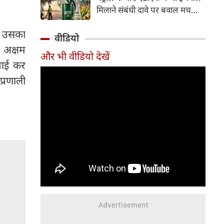
इसके अलावा Redmi Note 17 में
मिलाने संबंधी दावे पर बवाल मच
Corning Gorilla Glass 7i
गया। मोदी सरकार में मंत्री राम मोहन
प्रोटेक्शन, IP65 रेटिंग और मजबूत
ार उसका
नायडू किंजरापु ने इसका खंडन करते
वीडियो
चेसिस जैसे फीचर्स मिलते हैं।
हुए कहा कि सरकार की एटीएफ में
 अक्षम
और भी वीडियो देखें
इथेनॉल मिलाने की कोई योजना नहीं
रवाई कर
है।
प्रणाली