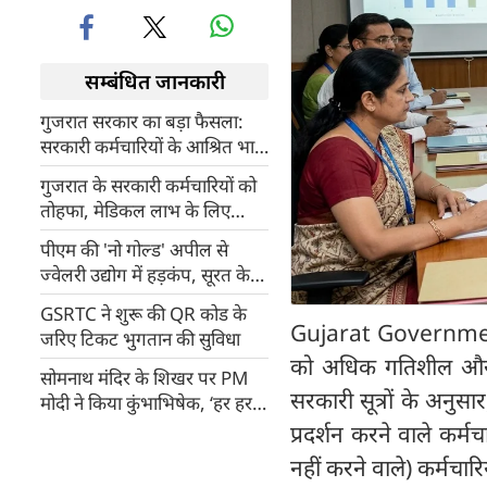
सम्बंधित जानकारी
गुजरात सरकार का बड़ा फैसला:
सरकारी कर्मचारियों के आश्रित भाई-
बहनों को भी मिलेगा मुफ्त इलाज
गुजरात के सरकारी कर्मचारियों को
तोहफा, मेडिकल लाभ के लिए
परिवार का दायरा बढ़ाया
पीएम की 'नो गोल्ड' अपील से
ज्वेलरी उद्योग में हड़कंप, सूरत के
व्यापारियों ने जताई चिंता
GSRTC ने शुरू की QR कोड के
Gujarat Government
जरिए टिकट भुगतान की सुविधा
को अधिक गतिशील और कु
सोमनाथ मंदिर के शिखर पर PM
सरकारी सूत्रों के अनुसा
मोदी ने किया कुंभाभिषेक, ‘हर हर
महादेव’ के जयघोष से गूंजा प्रभास
प्रदर्शन करने वाले कर्म
पाटन
नहीं करने वाले) कर्मचार