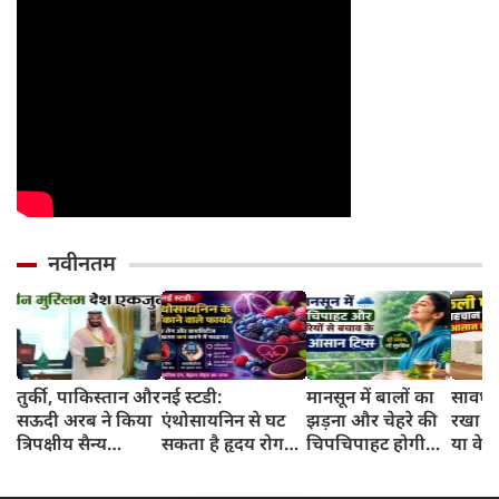
नवीनतम
तुर्की, पाकिस्तान और
नई स्टडी:
मानसून में बालों का
सावधान
सऊदी अरब ने किया
एंथोसायनिन से घट
झड़ना और चेहरे की
रखा प
त्रिपक्षीय सैन्य
सकता है हृदय रोग
चिपचिपाहट होगी
या वे
समझौता
और डायबिटीज का
गायब, बस डेली
से बन
खतरा, जानिए कैसे
रूटीन में शामिल करें
मिनट के