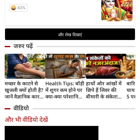
जरुर पढ़ें
मच्छर के काटने से
Health Tips: बॉड़ी
हाथों और आंखों में
बारिश 
खुजली क्यों होती है?
में शुगर कम होने पर
छिपे हैं लिवर की
चाय के
जानें वैज्ञानिक कारण
क्या-क्या परेशानियां
बीमारी के संकेत!
5 परफे
और उपचार
होती हैं, जानें काम की
भूलकर भी न करें इन्हें
कॉम्बि
वीडियो
बातें
नजरअंदाज
क्रिस्पी
कोई क
और भी वीडियो देखें