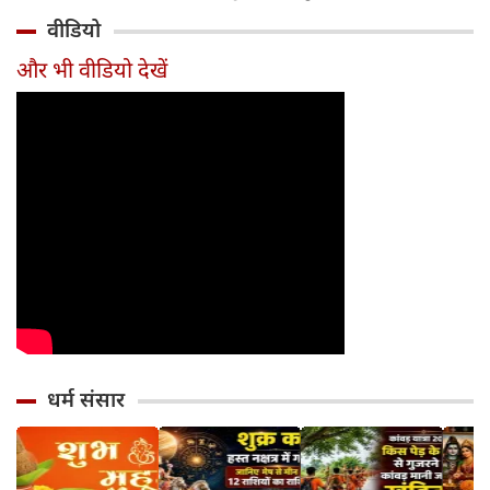
होगा 12 अगस्त तक
और आधुनिक दर्शन
बदलाव
मुहूर्त?
वीडियो
सावधान
का जन्म
और भी वीडियो देखें
धर्म संसार