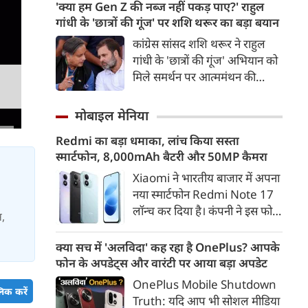
उत्तराखंड शिफ्ट होना चाहते हैं और
'क्या हम Gen Z की नब्ज नहीं पकड़ पाए?' राहुल
पिछले तीन साल से जमीन की तलाश
गांधी के 'छात्रों की गूंज' पर शशि थरूर का बड़ा बयान
कर रहे हैं। सीएम धामी ने अधिकारियों
कांग्रेस सांसद शशि थरूर ने राहुल
को मामले में जरूरी कार्रवाई के निर्देश
गांधी के 'छात्रों की गूंज' अभियान को
दिए हैं।
मिले समर्थन पर आत्ममंथन की
जरूरत बताई। उन्होंने सवाल उठाया
कि क्या कांग्रेस Gen Z और छात्रों
मोबाइल मेनिया
की नब्ज को समझने में नाकाम रही।
Redmi का बड़ा धमाका, लांच किया सस्ता
स्मार्टफोन, 8,000mAh बैटरी और 50MP कैमरा
Xiaomi ने भारतीय बाजार में अपना
नया स्मार्टफोन Redmi Note 17
लॉन्च कर दिया है। कंपनी ने इस फोन
स,
को TrueColour AMOLED
डिस्प्ले, 8,000mAh की बड़ी बैटरी
क्या सच में 'अलविदा' कह रहा है OnePlus? आपके
और Qualcomm Snapdragon
फोन के अपडेट्स और वारंटी पर आया बड़ा अपडेट
चिपसेट के साथ पेश किया है। फोन में
OnePlus Mobile Shutdown
िक करें
50MP का मेन कैमरा दिया गया है।
Truth: यदि आप भी सोशल मीडिया