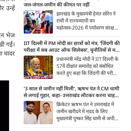
सर्किट हाउस में सरकार और छात्रों के
जल-जंगल-जमीन की कीमत पर नहीं
 उन्हें
प्रतिनिधिमंडल के बीच बातचीत हुई।
झारखंड के मुख्यमंत्री हेमंत सोरेन ने
पल पल की जानकारी...
रांची में राज्यव्यापी वन
महोत्सव-2026 में पर्यावरण संरक्षण
ंदन भेज
का संकल्प दिलाया। उन्होंने कहा कि
विकास जरूरी है, लेकिन जल, जंगल
IIT दिल्ली में PM मोदी का छात्रों को मंत्र, ‘जिंदगी की
खी गईं।
और जमीन की कीमत पर नहीं।
परीक्षा में सब आउट ऑफ सिलेबस’, चुनौतियों से मत
या चादर
सरकार इंसान, वन्यजीव और
घबराना
प्रधानमंत्री नरेंद्र मोदी ने IIT दिल्ली के
पर्यावरण के लिए उपयोगी पेड़ों को
57वें दीक्षांत समारोह को संबोधित
प्राथमिकता देगी।
करते हुए कहा कि जिंदगी की परीक्षा
में सब आउट ऑफ सिलेबस है।
इसका कोई कोर्स या पेपर नहीं होता।
'3 साल से जमीन नहीं मिली', ऋषभ पंत ने CM धामी
उन्होंने कहा कि चुनौतियों से जो
से लगाई गुहार, कहा- उत्तराखंड लौटकर करना चाहता
सिखेगा, वहीं जीतेगा। चुनौतियां
हूं काम
क्रिकेटर ऋषभ पंत ने उत्तराखंड में
आपके लिए अवसर बन जाएगी।
जमीन खरीदने में मदद के लिए
उन्होंने कहा कि चुनौतियां बड़ी हो तो
मुख्यमंत्री पुष्कर सिंह धामी से अपील
घबराना नहीं चाहिए। हमेशा सीखने
की है। पंत ने कहा कि वह दिल्ली से
की ललक बनाए रखनी चाहिए।