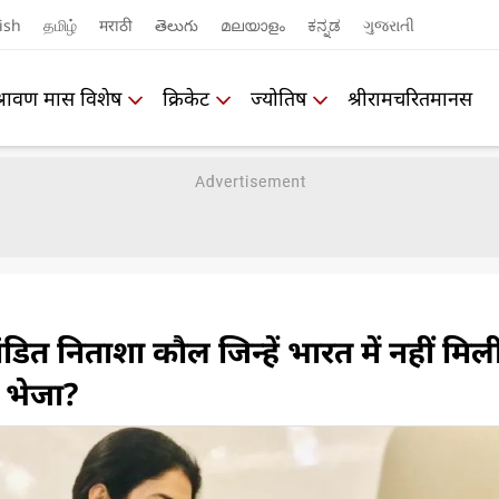
ish
தமிழ்
मराठी
తెలుగు
മലയാളം
ಕನ್ನಡ
ગુજરાતી
श्रावण मास विशेष
क्रिकेट
ज्योतिष
श्रीरामचरितमानस
पंडित निताशा कौल जिन्हें भारत में नहीं मिल
न भेजा?