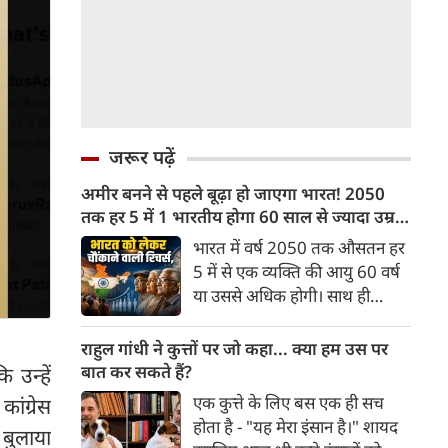
जरूर पढ़ें
अमीर बनने से पहले बूढ़ा हो जाएगा भारत! 2050
तक हर 5 में 1 भारतीय होगा 60 साल से ज्यादा उम्र
का
भारत में वर्ष 2050 तक औसतन हर
5 में से एक व्यक्ति की आयु 60 वर्ष
या उससे अधिक होगी। साथ ही
लगभग 10 में से 7 बुजुर्ग ग्रामीण
भारत में रहेंगे। ‘ट्रांसफॉर्म रूरल
राहुल गांधी ने कुत्तों पर जो कहा... क्या हम उस पर
इंडिया’ (टीआरआई) की रिचर्स के
बात कर सकते हैं?
 उन्हें
अनुसार भारत विकसित देशों के
एक कुत्ते के लिए बस एक ही सच
ांग्रेस
विपरीत समृद्ध बनने से पहले ही वृद्ध
होता है - "यह मेरा इंसान है।" शायद
 बुलाया
होती आबादी वाले देश की श्रेणी में