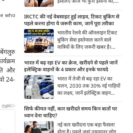
इसलिए आज भी कुत्ते इंसानों को,
पहुंच रहा है।
इंसानों से बेहतर समझते हैं। जब हम
ple who
भू-राजनीति से लेकर कृत्रिम
IRCTC की नई वेबसाइट हुई लाइव, टिकट बुकिंग से
बुद्धिमत्ता, जलवायु परिवर्तन से लेकर
पहले करना होगा ये जरूरी काम, जानें पूरा तरीका
क्रिकेट तक हर विषय पर बहस कर
भारतीय रेलवे की ऑनलाइन टिकट
सकते हैं, तो उस जीव पर भी एक
बुकिंग सेवा इस्तेमाल करने वाले
गंभीर चर्चा बनती है जिसने किसी भी
यात्रियों के लिए जरूरी खबर है।
सभ्यता से पहले इंसान का साथ चुना
ेंगलुरु
IRCTC ने अपनी नई टिकट बुकिंग
था। दुर्भाग्य यह है कि आज कुत्तों के
र्यक्रम
वेबसाइट का बीटा वर्जन लॉन्च कर
भारत में बढ़ रहा EV का क्रेज, खरीदने से पहले जानें
बारे में हमारी राय पशु-चिकित्सकों,
दिया है। करीब 24 साल पुराने
नीति और
इलेक्ट्रिक वाहनों के 4 प्रकार और इनके फायदे
व्यवहार वैज्ञानिकों या विशेषज्ञों से
इंटरफेस के बाद वेबसाइट को नए
, वो 24-
भारत में तेजी से बढ़ रहा EV का
कम... और व्हाट्सऐप यूनिवर्सिटी से
डिजाइन और कई नए फीचर्स के साथ
चलन, 2030 तक 30% नई गाड़ियों
ज़्यादा बनती है।
अपडेट किया गया है।
का लक्ष्य, जानें इलेक्ट्रिक वाहन
कितने प्रकार के होते हैं और क्या है
200 अरब रुपए का मौका
सिर्फ कीमत नहीं, कार खरीदते समय किन बातों पर
ध्यान देना चाहिए?
नई कार खरीदना एक बड़ा फैसला
होता है। पहले जहां ज़्यादातर लोग