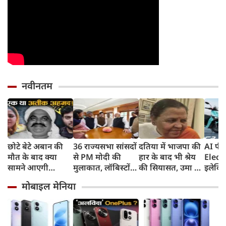
नवीनतम
छोटे बेटे अबान की
36 राज्यसभा सांसदों
दतिया में भाजपा की
AI फीच
मौत के बाद क्या
से PM मोदी की
हार के बाद भी श्रेय
Elect
सामने आएगी
मुलाकात, लॉबिस्टों
की सियासत, उमा का
इलेक्ट्
शाइस्ता? 2023 से
और पावर ब्रोकरों से
दावा, मेरे एक वाक्य
देगा 
मोबाइल मेनिया
फरार है माफिया
किया सावधान
से मिले वोट, लोधी
165km
अतीक अहमद की
बाहुल्य बसई में पार्टी
8 साल 
पत्नी
को मिली थी बढ़त
वारंटी,
तो हो ज