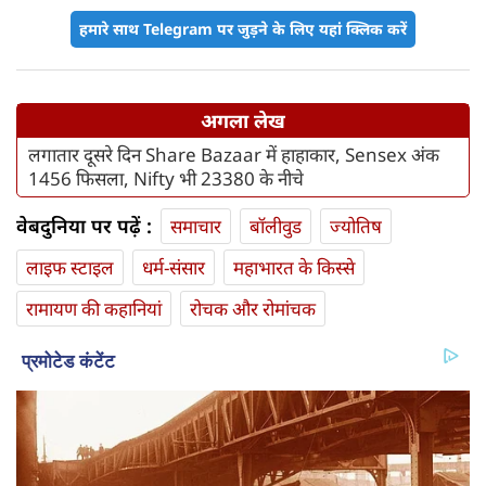
हमारे साथ Telegram पर जुड़ने के लिए यहां क्लिक करें
अगला लेख
लगातार दूसरे दिन Share Bazaar में हाहाकार, Sensex अंक
1456 फिसला, Nifty भी 23380 के नीचे
वेबदुनिया पर पढ़ें :
समाचार
बॉलीवुड
ज्योतिष
लाइफ स्‍टाइल
धर्म-संसार
महाभारत के किस्से
रामायण की कहानियां
रोचक और रोमांचक