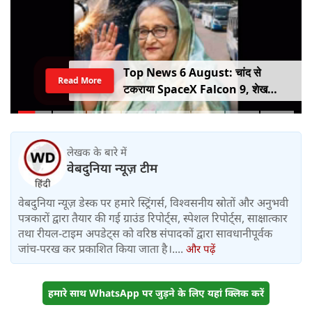
Top News 6 August: चांद से
Read More
टकराया SpaceX Falcon 9, शेख
हसीना की घर वापसी का ऐलान, MP में बस
किराया बढ़ा
लेखक के बारे में
वेबदुनिया न्यूज़ टीम
वेबदुनिया न्यूज़ डेस्क पर हमारे स्ट्रिंगर्स, विश्वसनीय स्रोतों और अनुभवी
पत्रकारों द्वारा तैयार की गई ग्राउंड रिपोर्ट्स, स्पेशल रिपोर्ट्स, साक्षात्कार
तथा रीयल-टाइम अपडेट्स को वरिष्ठ संपादकों द्वारा सावधानीपूर्वक
जांच-परख कर प्रकाशित किया जाता है।....
और पढ़ें
हमारे साथ WhatsApp पर जुड़ने के लिए यहां क्लिक करें