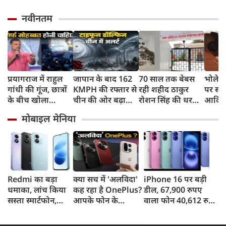
नवीनतम
प्रयागराज में राहुल
जापान के बाद 162
70 साल तक बेबस
भोलेना
गांधी की गूंज, छात्रों
KMPH की रफ्तार से
रही शहीद ठाकुर
पर सी
के बीच खोला
चीन की ओर बढ़ा
रोशन सिंह की धरती,
आदित्य
रोजगार के '5 बंद
टाइफून डॉल्फिन, चीन
फिर CM योगी ने
पुष्पवर्
मोबाइल मेनिया
दरवाजों' का सच
में अलर्ट, बंदरगाह,
मिटा दिया तीन
स्कूल बंद, उड़ानें रद्द
पीढ़ियों का दर्द
Redmi का बड़ा
क्या सच में 'अलविदा'
iPhone 16 पर बड़ी
धमाका, लांच किया
कह रहा है OnePlus?
डील, 67,900 रुपए
सस्ता स्मार्टफोन,
आपके फोन के
वाला फोन 40,612 रुपए
8,000mAh बैटरी
अपडेट्स और वारंटी पर
में खरीदने का मौका, ऐसे
और 50MP कैमरा
आया बड़ा अपडेट
मिलेगा डिस्काउंट