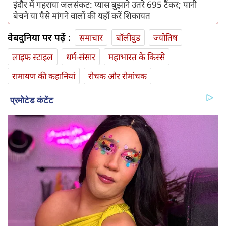
इंदौर में गहराया जलसंकट: प्यास बुझाने उतरे 695 टैंकर; पानी
बेचने या पैसे मांगने वालों की यहाँ करें शिकायत
वेबदुनिया पर पढ़ें :
समाचार
बॉलीवुड
ज्योतिष
लाइफ स्‍टाइल
धर्म-संसार
महाभारत के किस्से
रामायण की कहानियां
रोचक और रोमांचक