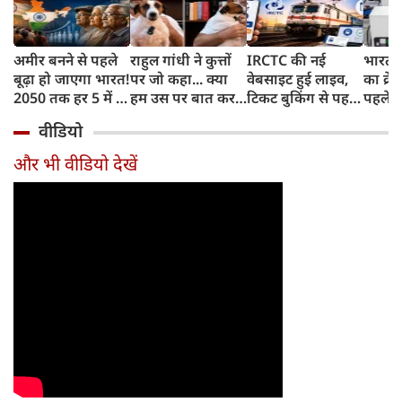
अमीर बनने से पहले
राहुल गांधी ने कुत्तों
IRCTC की नई
भारत म
बूढ़ा हो जाएगा भारत!
पर जो कहा... क्या
वेबसाइट हुई लाइव,
का क्रे
2050 तक हर 5 में 1
हम उस पर बात कर
टिकट बुकिंग से पहले
पहले जा
भारतीय होगा 60
सकते हैं?
करना होगा ये जरूरी
वाहनों 
वीडियो
साल से ज्यादा उम्र का
काम, जानें पूरा
और इन
तरीका
और भी वीडियो देखें