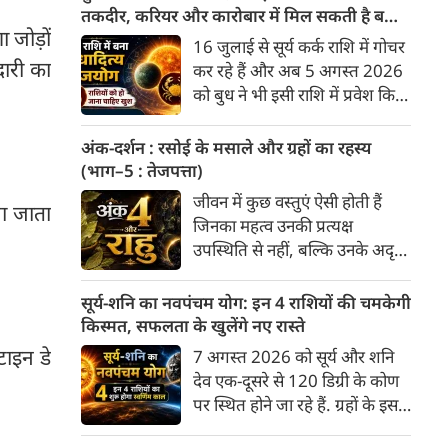
अनुसार, किसी भी शुभ कार्य को सही
तकदीर, करियर और कारोबार में मिल सकती है बड़ी
मुहूर्त में करने से सफलता की
 जोड़ों
सफलता
16 जुलाई से सूर्य कर्क राशि में गोचर
संभावना बढ़ जाती है। 'वेबदुनिया'
ेदारी का
कर रहे हैं और अब 5 अगस्त 2026
आपके लिए लेकर आया है 07
को बुध ने भी इसी राशि में प्रवेश किया
अगस्‍त, 2026 का विशेष पंचांग और
है। वैदिक ज्योतिष में सूर्य और बुध की
शुभ-अशुभ मुहूर्त।
युति से बुधादित्य राजयोग बनता है।
अंक-दर्शन : रसोई के मसाले और ग्रहों का रहस्य
कर्क राशि में बुधादित्य राजयोग बनने
(भाग–5 : तेजपत्ता)
से मुख्य रूप से इन 5 राशियों के लिए
जीवन में कुछ वस्तुएं ऐसी होती हैं
ना जाता
अत्यंत शुभ और लाभदायक समय की
जिनका महत्व उनकी प्रत्यक्ष
शुरुआत होती है। मेष, मिथुन, कर्क,
उपस्थिति से नहीं, बल्कि उनके अदृश्य
कन्या और तुला।
प्रभाव से समझा जाता है। वे स्वयं
अधिक दिखाई नहीं देतीं, किंतु उनके
सूर्य-शनि का नवपंचम योग: इन 4 राशियों की चमकेगी
बिना संपूर्ण व्यवस्था अधूरी प्रतीत
किस्मत, सफलता के खुलेंगे नए रास्ते
होती है। भारतीय रसोई का तेजपत्ता
टाइन डे
7 अगस्त 2026 को सूर्य और शनि
भी ऐसी ही एक विलक्षण वनौषधि है।
देव एक-दूसरे से 120 डिग्री के कोण
अधिकांश लोग उसे केवल पुलाव,
पर स्थित होने जा रहे हैं. ग्रहों के इस
सब्ज़ी या मसालों का एक सामान्य
विशेष स्थिति को त्रि-एकादश या
घटक मानते हैं, किंतु भारतीय परंपरा