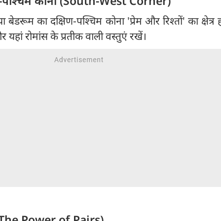
िण-पश्चिम कोना (South-West Corner)
 बेडरूम का दक्षिण-पश्चिम कोना 'प्रेम और रिश्तों' का क्षेत्र ह
यहां रोमांस के प्रतीक वाली वस्तुएं रखें।
जें (The Power of Pairs)