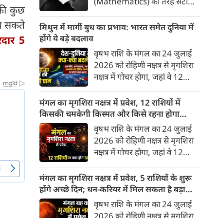
(Mathematics) की तरह सटीक,
 की कुछ
अकाट्य और संदेह से परे बनाया
ा सकते
जाए। वे एक ऐसा सार्वभौमिक सत्य
मिथुन में मार्गी बुध का प्रभाव: भारत समेत दुनिया में
खोजना चाहते थे, जिस पर कोई भी
होंगे ये बड़े बदलाव
दार 5
प्रश्नचिह्न न लगा सके। इसी विचार ने
वृषभ राशि के मंगल का 24 जुलाई
बुद्धिवाद (Rationalism) की नींव
2026 को रोहिणी नक्षत्र से मृगशिरा
रखी। आइए, देकार्त के इस अद्भुत
नक्षत्र में गोचर होगा, जहां वे 12
दार्शनिक चिंतन के 4 प्रमुख स्तंभों को
अगस्त तक रहेंगे। ज्योतिष की दुनिया
गहराई से समझते हैं।
में एक बड़ा हलचल भरा मोड़ आ चुका
मंगल का मृगशिरा नक्षत्र में प्रवेश, 12 राशियों में
है- बुध ग्रह अपनी ही प्रिय राशि मिथुन
किसकी चमकेगी किस्मत और किसे रहना होगा
में सीधे (मार्गी) चलने लगे हैं। अब जब
सावधान?
वृषभ राशि के मंगल का 24 जुलाई
बुद्धि और संवाद का कारक ग्रह सीधी
2026 को रोहिणी नक्षत्र से मृगशिरा
चाल चलेगा, तो जाहिर है आपकी
नक्षत्र में गोचर होगा, जहां वे 12
सोच, बातचीत और फैसलों की रफ्तार
अगस्त तक रहेंगे। मंगल के इस नक्षत्र
भी बदल जाएगी।
परिवर्तन के चलते मेष से लेकर मीन
मंगल का मृगशिरा नक्षत्र में प्रवेश, 5 राशियों के शुरू
तक किन राशियों के लिए शुभ और
होंगे अच्छे दिन; धन-करियर में मिल सकता है बड़ा
किनके लिए है अशुभ। ज्योतिष शास्त्र
लाभ
वृषभ राशि के मंगल का 24 जुलाई
में मंगल को ऊर्जा, साहस, पराक्रम
2026 को रोहिणी नक्षत्र से मृगशिरा