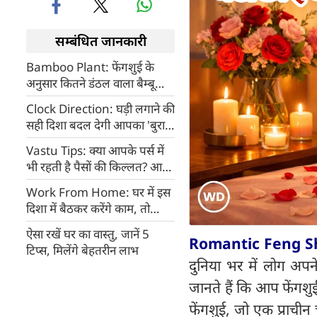
सम्बंधित जानकारी
Bamboo Plant: फेंगशुई के
अनुसार कितने डंठल वाला बैम्बू
प्लांट चमकाता है किस्मत?
Clock Direction: घड़ी लगाने की
सही दिशा बदल देगी आपका 'बुरा
समय', आज ही चेक करें अपना घर
Vastu Tips: क्या आपके पर्स में
भी रहती है पैसों की किल्लत? आज
ही रख लें ये एक छोटी सी चीज
Work From Home: घर में इस
दिशा में बैठकर करेंगे काम, तो
करियर में मिलेगी दोगुनी तरक्की
ऐसा रखें घर का वास्तु, जानें 5
Romantic Feng Sh
टिप्स, मिलेंगे बेहतरीन लाभ
दुनिया भर में लोग अपन
जानते हैं कि आप फेंगश
फेंगशुई, जो एक प्राचीन 