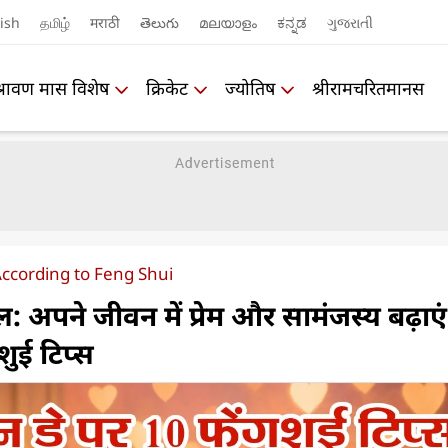
ish
தமிழ்
मराठी
తెలుగు
മലയാളം
ಕನ್ನಡ
ગુજરાતી
श्रावण मास विशेष
क्रिकेट
ज्योतिष
श्रीरामचरितमानस
According to Feng Shui
शल: अपने जीवन में प्रेम और सामंजस्य बढ़ाएं, 
शुई टिप्स