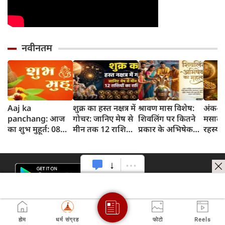
नवीनतम
Aaj ka
शुक्र का हस्त नक्षत्र में
श्रावण मास विशेष:
अंक-दर
panchang: आज
गोचर: जानिए मेष से
शिवलिंग पर कितने
मसाले 
का शुभ मुहूर्त: 08
मीन तक 12 राशियों
प्रकार के अभिषेक
रहस्य 
अगस्‍त 2026:
पर क्या होगा असर
किए जाते हैं? जानिए
धनिया
शनिवार का पंचांग
हर अभिषेक का
और शुभ समय
महत्व
होम
धर्म संग्रह
फोटो
Reels