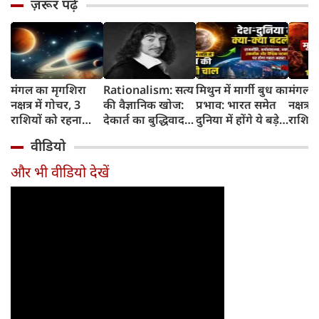
ज़रूर पढ़ें
मंगल का मृगशिरा
Rationalism: सत्य
मिथुन में मार्गी बुध का
मंगल क
नक्षत्र में गोचर, 3
की वैज्ञानिक खोज:
प्रभाव: भारत समेत
नक्षत्र म
राशियों को रहना
देकार्त का बुद्धिवाद
दुनिया में होंगे ये बड़े
राशियो
होगा 12 अगस्त तक
और आधुनिक दर्शन
बदलाव
चमकेग
वीडियो
सावधान
का जन्म
किसे र
सावधा
और भी वीडियो देखें