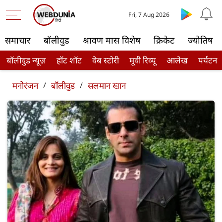
Fri, 7 Aug 2026
समाचार
बॉलीवुड
श्रावण मास विशेष
क्रिकेट
ज्योतिष
बॉलीवुड न्यूज़
हॉट शॉट
वेब स्टोरी
मूवी रिव्यू
आलेख
पर्यटन
मनोरंजन
/
बॉलीवुड
/
सलमान खान